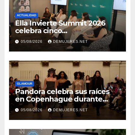
ACTUALIDAD
Ella Invierte Summit 2026
celebra cinco
añosimpulsando a las
05/08/2026
DEMUJERES.NET
mujeres a construir su
independencia financiera
GLAMOUR
Pandora celebra sus raíces
en Copenhague durante
Copenhagen Fashion Week a
05/08/2026
DEMUJERES.NET
través de alianzas creativas