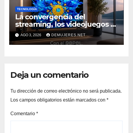
TECNOLOGÍA
La convergencia del
streaming, los videojuegos y
el deporte impulsa una
AGO 3, 2026
DEMUJERES.NET
nueva era de televisores
Deja un comentario
Tu dirección de correo electrónico no será publicada.
Los campos obligatorios están marcados con
*
Comentario
*