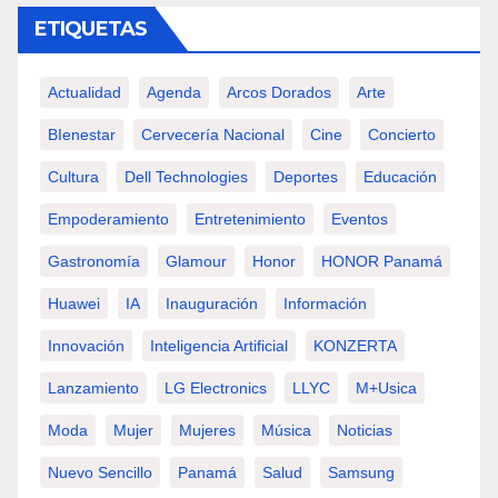
ETIQUETAS
Actualidad
Agenda
Arcos Dorados
Arte
BIenestar
Cervecería Nacional
Cine
Concierto
Cultura
Dell Technologies
Deportes
Educación
Empoderamiento
Entretenimiento
Eventos
Gastronomía
Glamour
Honor
HONOR Panamá
Huawei
IA
Inauguración
Información
Innovación
Inteligencia Artificial
KONZERTA
Lanzamiento
LG Electronics
LLYC
M+usica
Moda
Mujer
Mujeres
Música
Noticias
Nuevo Sencillo
Panamá
Salud
Samsung