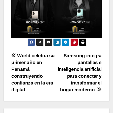
Navegación
World celebra su
Samsung integra
primer año en
pantallas e
de
Panamá
inteligencia artificial
entradas
construyendo
para conectar y
confianza en la era
transformar el
digital
hogar moderno