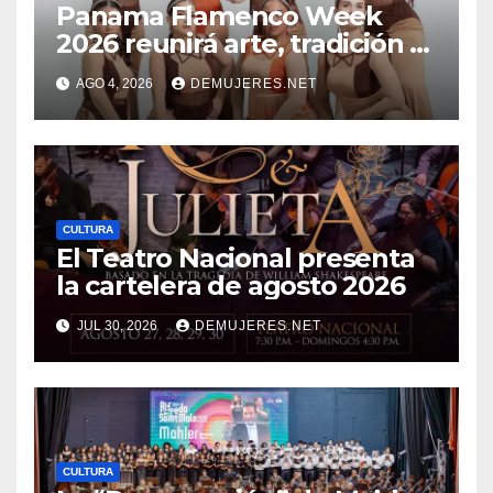
Panama Flamenco Week
2026 reunirá arte, tradición y
cultura española en
AGO 4, 2026
DEMUJERES.NET
beneficio de FANLYC
CULTURA
El Teatro Nacional presenta
la cartelera de agosto 2026
JUL 30, 2026
DEMUJERES.NET
CULTURA