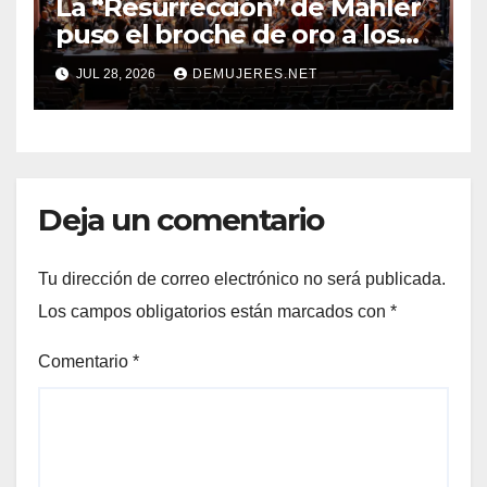
La “Resurrección” de Mahler
puso el broche de oro a los
20 años del Festival Alfredo
JUL 28, 2026
DEMUJERES.NET
De Saint Malo
Deja un comentario
Tu dirección de correo electrónico no será publicada.
Los campos obligatorios están marcados con
*
Comentario
*