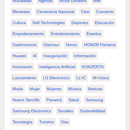
Actualidad
Agenda
Arcos Dorados
Arte
BIenestar
Cervecería Nacional
Cine
Concierto
Cultura
Dell Technologies
Deportes
Educación
Empoderamiento
Entretenimiento
Eventos
Gastronomía
Glamour
Honor
HONOR Panamá
Huawei
IA
Inauguración
Información
Innovación
Inteligencia Artificial
KONZERTA
Lanzamiento
LG Electronics
LLYC
M+usica
Moda
Mujer
Mujeres
Música
Noticias
Nuevo Sencillo
Panamá
Salud
Samsung
Samsung Electronics
Sociales
Sostenibilidad
Tecnología
Turismo
Visa