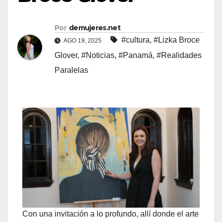
Por
demujeres.net
#cultura
,
#Lizka Broce
AGO 19, 2025
Glover
,
#Noticias
,
#Panamá
,
#Realidades
Paralelas
Con una invitación a lo profundo, allí donde el arte