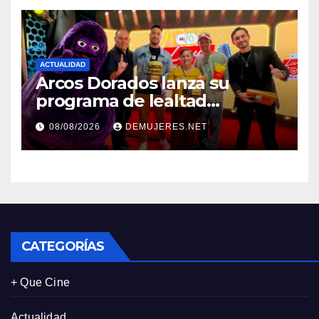
ACTUALIDAD
Arcos Dorados lanza su
programa de lealtad
‘MiMcDonald’s y reconoce a
08/08/2026
DEMUJERES.NET
tres de sus clientes más
leales de Panamá
CATEGORÍAS
+ Que Cine
Actualidad