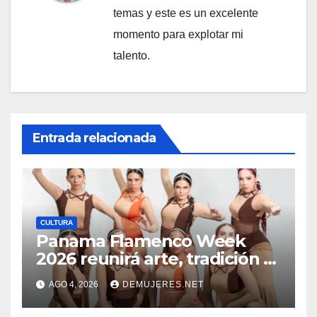
temas y este es un excelente
momento para explotar mi
talento.
Entrada relacionada
CULTURA
Panama Flamenco Week
2026 reunirá arte, tradición y
cultura española en
AGO 4, 2026
DEMUJERES.NET
beneficio de FANLYC