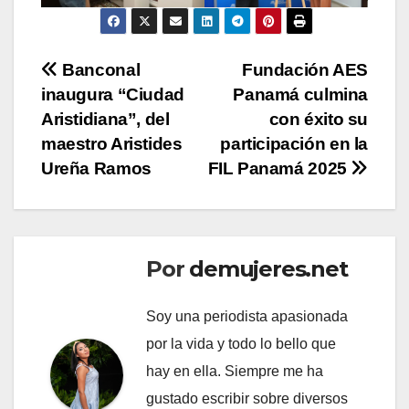
Navegación
Banconal
Fundación AES
inaugura “Ciudad
Panamá culmina
de
Aristidiana”, del
con éxito su
entradas
maestro Aristides
participación en la
Ureña Ramos
FIL Panamá 2025
Por
demujeres.net
Soy una periodista apasionada
por la vida y todo lo bello que
hay en ella. Siempre me ha
gustado escribir sobre diversos