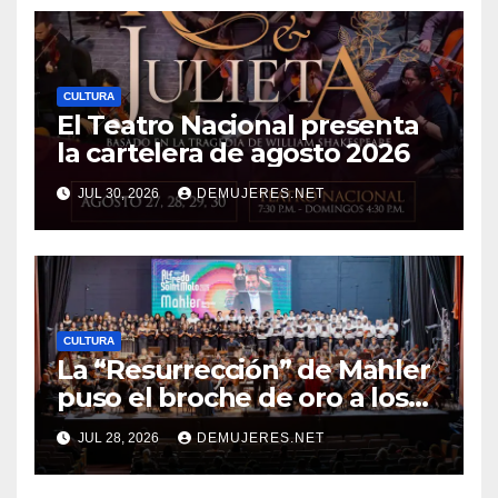
CULTURA
El Teatro Nacional presenta
la cartelera de agosto 2026
JUL 30, 2026
DEMUJERES.NET
CULTURA
La “Resurrección” de Mahler
puso el broche de oro a los
20 años del Festival Alfredo
JUL 28, 2026
DEMUJERES.NET
De Saint Malo