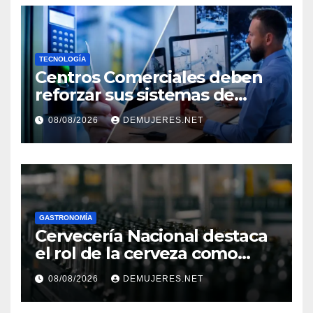
TECNOLOGÍA
Centros Comerciales deben
reforzar sus sistemas de
seguridad ante el
08/08/2026
DEMUJERES.NET
incremento de visitantes por
el Décimo Tercer Mes
GASTRONOMÍA
Cervecería Nacional destaca
el rol de la cerveza como
motor de desarrollo
08/08/2026
DEMUJERES.NET
económico y sostenibilidad
en Panamá