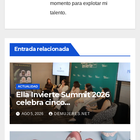
momento para explotar mi
talento.
Entrada relacionada
ACTUALIDAD
Ella Invierte Summit 2026
celebra cinco
añosimpulsando a las
AGO 5, 2026
DEMUJERES.NET
mujeres a construir su
independencia financiera