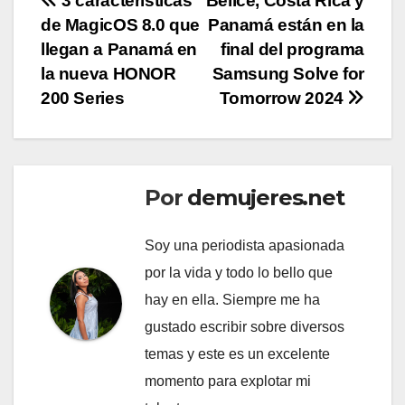
Navegación
3 características
Belice, Costa Rica y
de MagicOS 8.0 que
Panamá están en la
de
llegan a Panamá en
final del programa
entradas
la nueva HONOR
Samsung Solve for
200 Series
Tomorrow 2024
Por
demujeres.net
Soy una periodista apasionada
por la vida y todo lo bello que
hay en ella. Siempre me ha
gustado escribir sobre diversos
temas y este es un excelente
momento para explotar mi