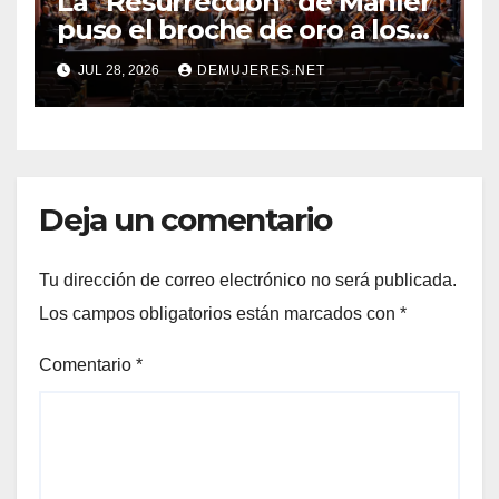
La “Resurrección” de Mahler
puso el broche de oro a los
20 años del Festival Alfredo
JUL 28, 2026
DEMUJERES.NET
De Saint Malo
Deja un comentario
Tu dirección de correo electrónico no será publicada.
Los campos obligatorios están marcados con
*
Comentario
*