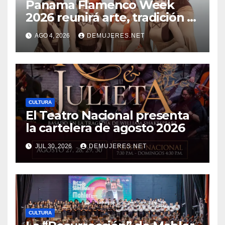
Panama Flamenco Week
2026 reunirá arte, tradición y
cultura española en
AGO 4, 2026
DEMUJERES.NET
beneficio de FANLYC
CULTURA
El Teatro Nacional presenta
la cartelera de agosto 2026
JUL 30, 2026
DEMUJERES.NET
CULTURA