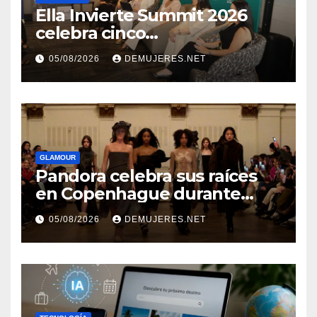
Ella Invierte Summit 2026
celebra cinco
añosimpulsando a las
05/08/2026
DEMUJERES.NET
mujeres a construir su
independencia financiera
GLAMOUR
Pandora celebra sus raíces
en Copenhague durante
Copenhagen Fashion Week a
05/08/2026
DEMUJERES.NET
través de alianzas creativas