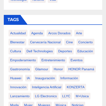
TAGS
Actualidad
Agenda
Arcos Dorados
Arte
BIenestar
Cervecería Nacional
Cine
Concierto
Cultura
Dell Technologies
Deportes
Educación
Empoderamiento
Entretenimiento
Eventos
Gastronomía
Glamour
Honor
HONOR Panamá
Huawei
IA
Inauguración
Información
Innovación
Inteligencia Artificial
KONZERTA
Lanzamiento
LG Electronics
LLYC
M+usica
Moda
Mujer
Mujeres
Música
Noticias