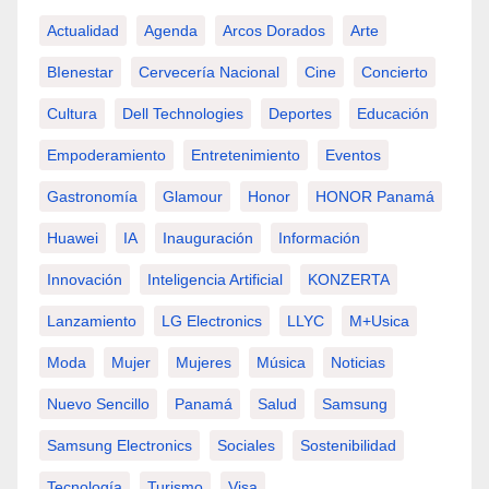
Actualidad
Agenda
Arcos Dorados
Arte
BIenestar
Cervecería Nacional
Cine
Concierto
Cultura
Dell Technologies
Deportes
Educación
Empoderamiento
Entretenimiento
Eventos
Gastronomía
Glamour
Honor
HONOR Panamá
Huawei
IA
Inauguración
Información
Innovación
Inteligencia Artificial
KONZERTA
Lanzamiento
LG Electronics
LLYC
M+usica
Moda
Mujer
Mujeres
Música
Noticias
Nuevo Sencillo
Panamá
Salud
Samsung
Samsung Electronics
Sociales
Sostenibilidad
Tecnología
Turismo
Visa