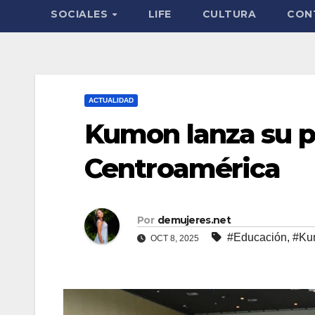
SOCIALES
LIFE
CULTURA
CON
ACTUALIDAD
Kumon lanza su p
Centroamérica
Por
demujeres.net
#Educación
,
#Ku
OCT 8, 2025