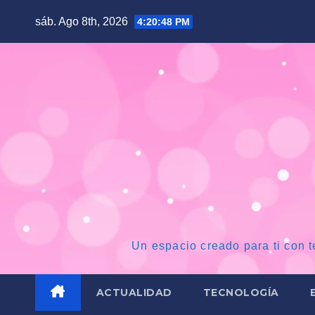
Saltar
sáb. Ago 8th, 2026
4:20:49 PM
al
contenido
Un espacio creado para ti con t
ACTUALIDAD
TECNOLOGÍA