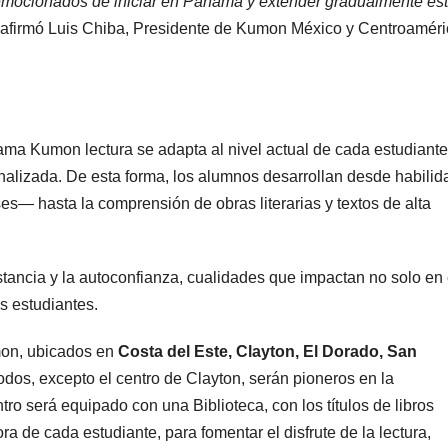
mocionados de iniciar en Panamá y extender gradualmente es
afirmó Luis Chiba, Presidente de Kumon México y Centroaméri
rama Kumon lectura se adapta al nivel actual de cada estudiante
alizada. De esta forma, los alumnos desarrollan desde habili
es— hasta la comprensión de obras literarias y textos de alta
stancia y la autoconfianza, cualidades que impactan no solo en 
os estudiantes.
mon, ubicados en
Costa del Este, Clayton, El Dorado, San
Todos, excepto el centro de Clayton, serán pioneros en la
o será equipado con una Biblioteca, con los títulos de libros
a de cada estudiante, para fomentar el disfrute de la lectura,