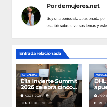
Por
demujeres.net
Soy una periodista apasionada por l
escribir sobre diversos temas y est
Entrada relacionada
ACTUALIDAD
ACTUALI
Ella Invierte Summit
DHL 
2026 celebra cinco
apue
añosimpulsando a
inte
AGO 5, 2026
AGO 4
las mujeres a
de l
construir su
DEMUJERES.NET
lati
DEMUJE