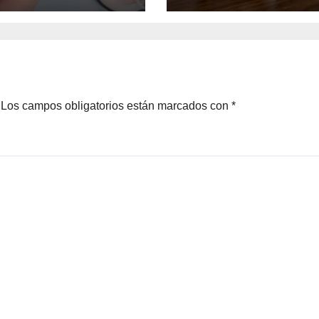
aca a 10
abierta su
rendedores
convocatoria
potencial
rtador
Los campos obligatorios están marcados con
*