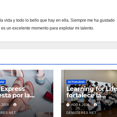
a vida y todo lo bello que hay en ella. Siempre me ha gustado
e es un excelente momento para explotar mi talento.
DAD
ACTUALIDAD
Express
Learning for Lif
sta por la
fortalece la
rnacionalización
empleabilidad c
, 2026
AGO 4, 2026
as PYMES
67 % de inserció
noamericanas y
RES.NET
laboral y manti
DEMUJERES.NET