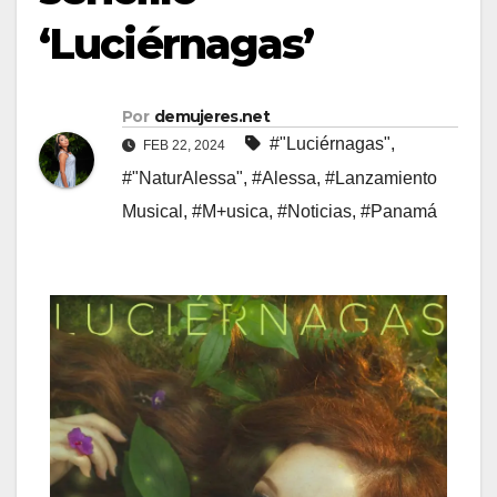
‘Luciérnagas’
Por
demujeres.net
#"Luciérnagas"
,
FEB 22, 2024
#"NaturAlessa"
,
#Alessa
,
#Lanzamiento
Musical
,
#M+usica
,
#Noticias
,
#Panamá