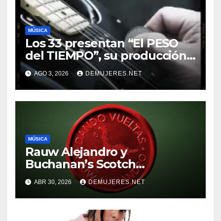
MÚSICA
Los 33 presentan “El PESO
del TIEMPO”, su producción
discográfica número 16. Y
AGO 3, 2026
DEMUJERES.NET
anuncian gira internacional
por Sudamérica
MÚSICA
Rauw Alejandro y
Buchanan’s Scotch
Whiskymarcan un hito para
ABR 30, 2026
DEMUJERES.NET
la música