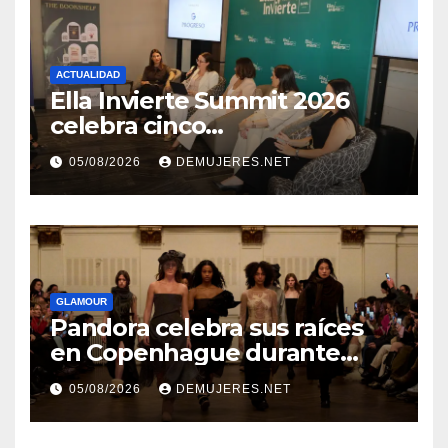
ACTUALIDAD
Ella Invierte Summit 2026
celebra cinco
añosimpulsando a las
05/08/2026
DEMUJERES.NET
mujeres a construir su
independencia financiera
GLAMOUR
Pandora celebra sus raíces
en Copenhague durante
Copenhagen Fashion Week a
05/08/2026
DEMUJERES.NET
través de alianzas creativas