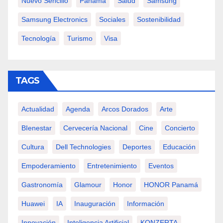
Nuevo Sencillo
Panamá
Salud
Samsung
Samsung Electronics
Sociales
Sostenibilidad
Tecnología
Turismo
Visa
TAGS
Actualidad
Agenda
Arcos Dorados
Arte
BIenestar
Cervecería Nacional
Cine
Concierto
Cultura
Dell Technologies
Deportes
Educación
Empoderamiento
Entretenimiento
Eventos
Gastronomía
Glamour
Honor
HONOR Panamá
Huawei
IA
Inauguración
Información
Innovación
Inteligencia Artificial
KONZERTA