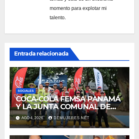
momento para explotar mi
talento.
Entrada relacionada
SOCIALES
COCA-COLA FEMSA PANAMÁ
Y LA JUNTA COMUNAL DE
BETANIA IMPULSAN
AGO 4, 2026
DEMUJERES.NET
JORNADA DE LIMPIEZA
PARA FORTALECER EL
CUIDADO DE LOS ESPACIOS