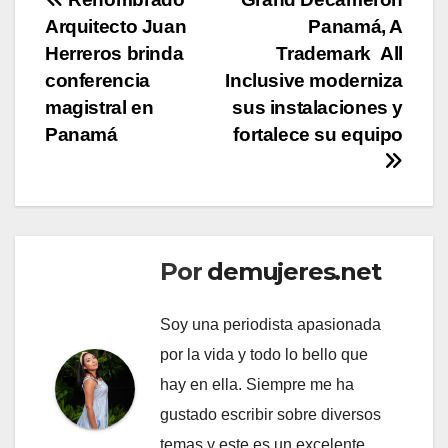
Navegación
Arquitecto Juan
Panamá, A
de
Herreros brinda
Trademark All
entradas
conferencia
Inclusive moderniza
magistral en
sus instalaciones y
Panamá
fortalece su equipo
Por
demujeres.net
Soy una periodista apasionada
por la vida y todo lo bello que
hay en ella. Siempre me ha
gustado escribir sobre diversos
temas y este es un excelente