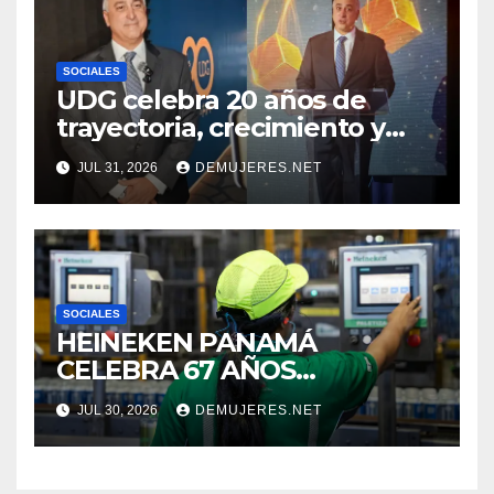
COMUNITARIOS
SOCIALES
UDG celebra 20 años de
trayectoria, crecimiento y
compromiso con Panamá
JUL 31, 2026
DEMUJERES.NET
SOCIALES
HEINEKEN PANAMÁ
CELEBRA 67 AÑOS
IMPULSANDO EL
JUL 30, 2026
DEMUJERES.NET
CRECIMIENTO DE LA
INDUSTRIA CERVECERA Y
FORTALECIENDO MARCAS