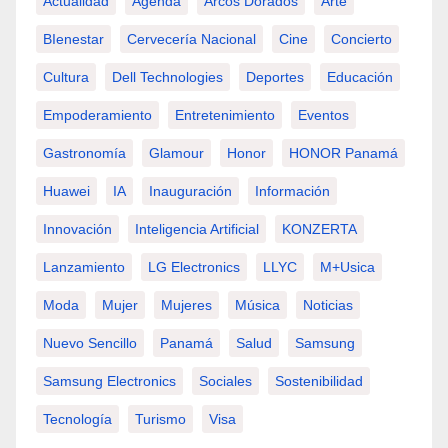
Actualidad
Agenda
Arcos Dorados
Arte
BIenestar
Cervecería Nacional
Cine
Concierto
Cultura
Dell Technologies
Deportes
Educación
Empoderamiento
Entretenimiento
Eventos
Gastronomía
Glamour
Honor
HONOR Panamá
Huawei
IA
Inauguración
Información
Innovación
Inteligencia Artificial
KONZERTA
Lanzamiento
LG Electronics
LLYC
M+usica
Moda
Mujer
Mujeres
Música
Noticias
Nuevo Sencillo
Panamá
Salud
Samsung
Samsung Electronics
Sociales
Sostenibilidad
Tecnología
Turismo
Visa