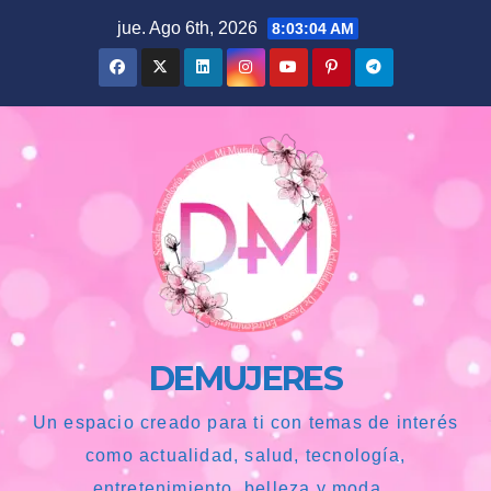
Saltar
jue. Ago 6th, 2026
8:03:05 AM
al
contenido
DEMUJERES
Un espacio creado para ti con temas de interés
como actualidad, salud, tecnología,
entretenimiento, belleza y moda...