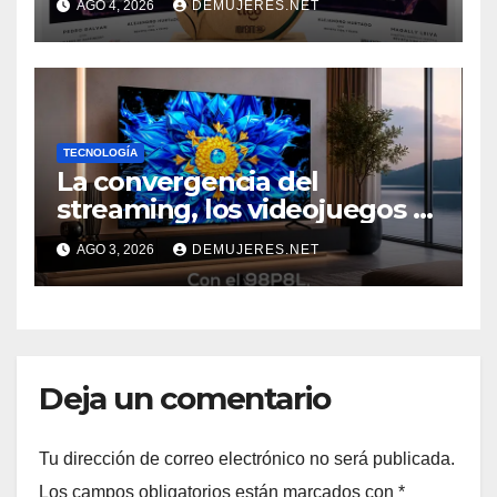
AGO 4, 2026
DEMUJERES.NET
“SOSTENIBILIDAD COMO
NUEVO NORTE 2026” DE LA
REVISTA VIDA Y ÉXITO
EVENTO
TECNOLOGÍA
La convergencia del
streaming, los videojuegos y
el deporte impulsa una
AGO 3, 2026
DEMUJERES.NET
nueva era de televisores
Deja un comentario
Tu dirección de correo electrónico no será publicada.
Los campos obligatorios están marcados con
*