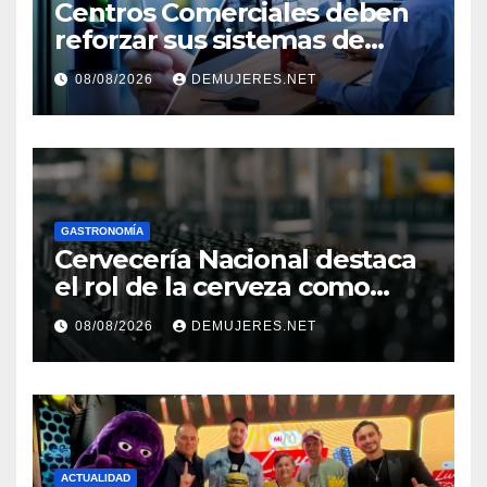
Centros Comerciales deben
reforzar sus sistemas de
seguridad ante el
08/08/2026
DEMUJERES.NET
incremento de visitantes por
el Décimo Tercer Mes
GASTRONOMÍA
Cervecería Nacional destaca
el rol de la cerveza como
motor de desarrollo
08/08/2026
DEMUJERES.NET
económico y sostenibilidad
en Panamá
ACTUALIDAD