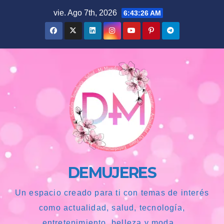
Saltar
vie. Ago 7th, 2026
6:43:28 AM
al
contenido
DEMUJERES
Un espacio creado para ti con temas de interés
como actualidad, salud, tecnología,
entretenimiento, belleza y moda...