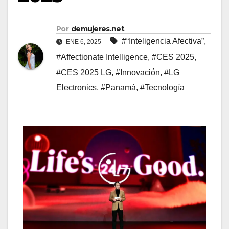
Por
demujeres.net
#“Inteligencia Afectiva”
,
ENE 6, 2025
#Affectionate Intelligence
,
#CES 2025
,
#CES 2025 LG
,
#Innovación
,
#LG
Electronics
,
#Panamá
,
#Tecnología