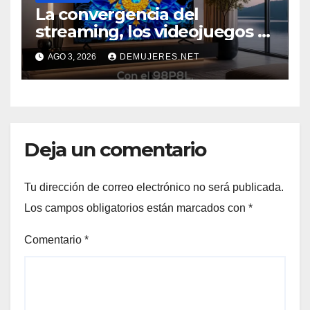
La convergencia del
streaming, los videojuegos y
el deporte impulsa una
AGO 3, 2026
DEMUJERES.NET
nueva era de televisores
Deja un comentario
Tu dirección de correo electrónico no será publicada.
Los campos obligatorios están marcados con
*
Comentario
*