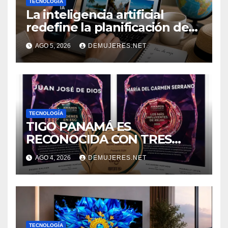
TECNOLOGÍA
La inteligencia artificial
redefine la planificación de
viajes: Los huéspedes
AGO 5, 2026
DEMUJERES.NET
centran sus decisiones y
expectativas enfocándose en
experiencias auténticas y
personalizadas
TECNOLOGÍA
TIGO PANAMÁ ES
RECONOCIDA CON TRES
GALARDONES EN EL FORO
AGO 4, 2026
DEMUJERES.NET
“SOSTENIBILIDAD COMO
NUEVO NORTE 2026” DE LA
REVISTA VIDA Y ÉXITO
EVENTO
TECNOLOGÍA