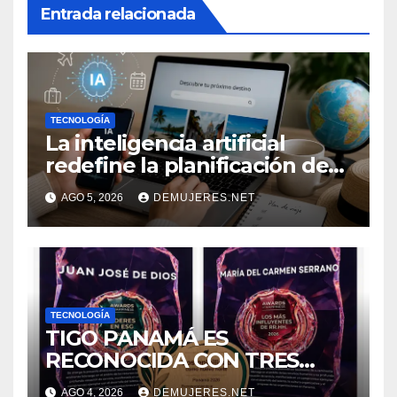
Entrada relacionada
TECNOLOGÍA
La inteligencia artificial
redefine la planificación de
viajes: Los huéspedes
AGO 5, 2026
DEMUJERES.NET
centran sus decisiones y
expectativas enfocándose en
experiencias auténticas y
personalizadas
TECNOLOGÍA
TIGO PANAMÁ ES
RECONOCIDA CON TRES
GALARDONES EN EL FORO
AGO 4, 2026
DEMUJERES.NET