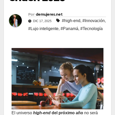
Por
demujeres.net
#high-end
,
#Innovación
,
DIC 17, 2025
#Lujo inteligente
,
#Panamá
,
#Tecnología
El universo
high-end
del próximo año
no será