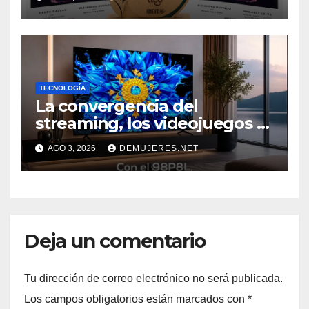
“SOSTENIBILIDAD COMO
NUEVO NORTE 2026” DE LA
REVISTA VIDA Y ÉXITO
EVENTO
TECNOLOGÍA
La convergencia del
streaming, los videojuegos y
el deporte impulsa una
AGO 3, 2026
DEMUJERES.NET
nueva era de televisores
Deja un comentario
Tu dirección de correo electrónico no será publicada.
Los campos obligatorios están marcados con
*