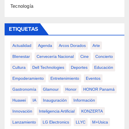
Tecnología
ETIQUETAS
Actualidad
Agenda
Arcos Dorados
Arte
BIenestar
Cervecería Nacional
Cine
Concierto
Cultura
Dell Technologies
Deportes
Educación
Empoderamiento
Entretenimiento
Eventos
Gastronomía
Glamour
Honor
HONOR Panamá
Huawei
IA
Inauguración
Información
Innovación
Inteligencia Artificial
KONZERTA
Lanzamiento
LG Electronics
LLYC
M+usica