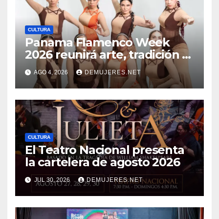
CULTURA
Panama Flamenco Week
2026 reunirá arte, tradición y
cultura española en
AGO 4, 2026
DEMUJERES.NET
beneficio de FANLYC
CULTURA
El Teatro Nacional presenta
la cartelera de agosto 2026
JUL 30, 2026
DEMUJERES.NET