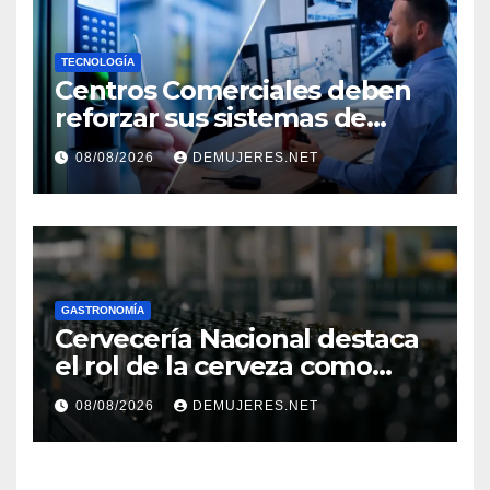
TECNOLOGÍA
Centros Comerciales deben
reforzar sus sistemas de
seguridad ante el
08/08/2026
DEMUJERES.NET
incremento de visitantes por
el Décimo Tercer Mes
GASTRONOMÍA
Cervecería Nacional destaca
el rol de la cerveza como
motor de desarrollo
08/08/2026
DEMUJERES.NET
económico y sostenibilidad
en Panamá