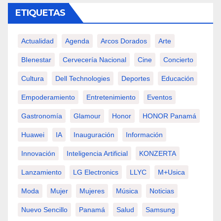
ETIQUETAS
Actualidad
Agenda
Arcos Dorados
Arte
BIenestar
Cervecería Nacional
Cine
Concierto
Cultura
Dell Technologies
Deportes
Educación
Empoderamiento
Entretenimiento
Eventos
Gastronomía
Glamour
Honor
HONOR Panamá
Huawei
IA
Inauguración
Información
Innovación
Inteligencia Artificial
KONZERTA
Lanzamiento
LG Electronics
LLYC
M+usica
Moda
Mujer
Mujeres
Música
Noticias
Nuevo Sencillo
Panamá
Salud
Samsung