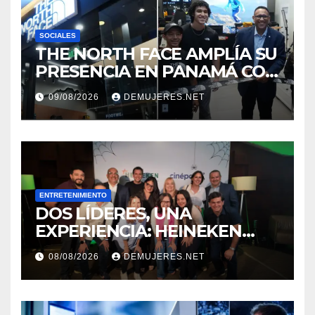
SOCIALES
THE NORTH FACE AMPLÍA SU
PRESENCIA EN PANAMÁ CON
LA APERTURA DE SU NUEVA
09/08/2026
DEMUJERES.NET
TIENDA EN MULTIPLAZA
PACIFIC
ENTRETENIMIENTO
DOS LÍDERES, UNA
EXPERIENCIA: HEINEKEN
PANAMÁ Y CINÉPOLIS
08/08/2026
DEMUJERES.NET
TRANSFORMAN LA FORMA
DE VIVIR EL CINE