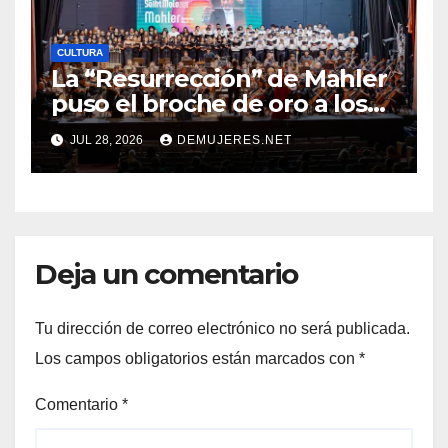
CULTURA
La “Resurrección” de Mahler
puso el broche de oro a los
20 años del Festival Alfredo
JUL 28, 2026
DEMUJERES.NET
De Saint Malo
Deja un comentario
Tu dirección de correo electrónico no será publicada.
Los campos obligatorios están marcados con
*
Comentario
*