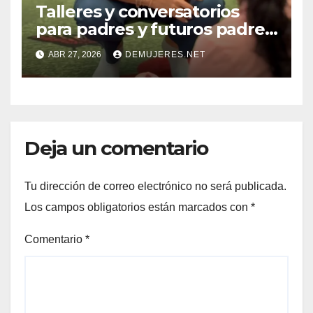
Talleres y conversatorios
para padres y futuros padres
en AltaPlaza Mall
ABR 27, 2026
DEMUJERES.NET
Deja un comentario
Tu dirección de correo electrónico no será publicada.
Los campos obligatorios están marcados con
*
Comentario
*