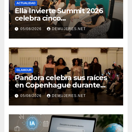
ACTUALIDAD
Ella Invierte Summit 2026
celebra cinco
añosimpulsando a las
05/08/2026
DEMUJERES.NET
mujeres a construir su
independencia financiera
GLAMOUR
Pandora celebra sus raíces
en Copenhague durante
Copenhagen Fashion Week a
05/08/2026
DEMUJERES.NET
través de alianzas creativas