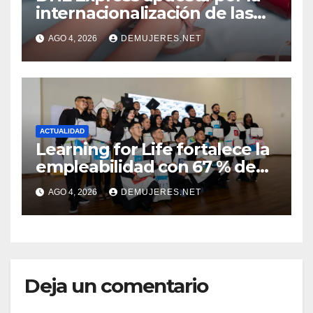
internacionalización de las
PYMES latinoamericanas y
AGO 4, 2026
DEMUJERES.NET
destaca a 10 emprendedores
con potencial exportador
ACTUALIDAD
Learning for Life fortalece la
empleabilidad con 67 % de
inserción laboral y mantiene
AGO 4, 2026
DEMUJERES.NET
abierta su convocatoria
Deja un comentario