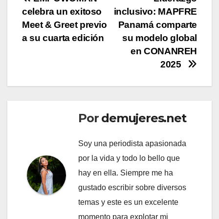
Navegación
celebra un exitoso
inclusivo: MAPFRE
de
Meet & Greet previo
Panamá comparte
entradas
a su cuarta edición
su modelo global
en CONANREH
2025
Por
demujeres.net
Soy una periodista apasionada
por la vida y todo lo bello que
hay en ella. Siempre me ha
gustado escribir sobre diversos
temas y este es un excelente
momento para explotar mi