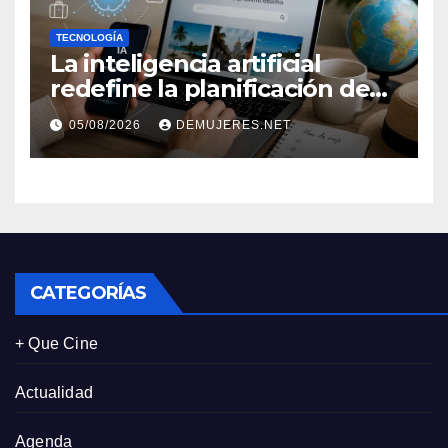
TECNOLOGÍA
La inteligencia artificial
redefine la planificación de
viajes: Los huéspedes
05/08/2026
DEMUJERES.NET
centran sus decisiones y
expectativas enfocándose en
experiencias auténticas y
personalizadas
CATEGORÍAS
+ Que Cine
Actualidad
Agenda