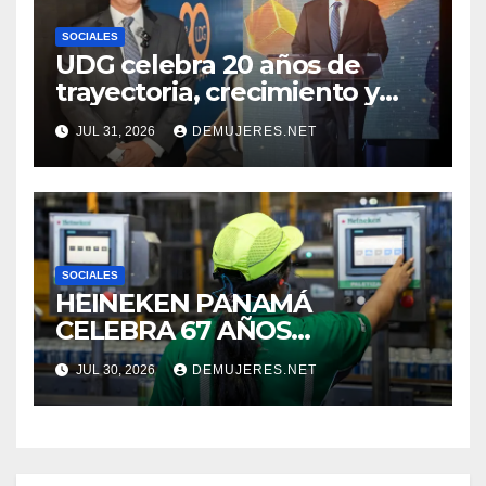
SOCIALES
UDG celebra 20 años de
trayectoria, crecimiento y
compromiso con Panamá
JUL 31, 2026
DEMUJERES.NET
SOCIALES
HEINEKEN PANAMÁ
CELEBRA 67 AÑOS
IMPULSANDO EL
JUL 30, 2026
DEMUJERES.NET
CRECIMIENTO DE LA
INDUSTRIA CERVECERA Y
FORTALECIENDO MARCAS
ICÓNICAS PANAMEÑAS