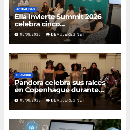
ACTUALIDAD
Ella Invierte Summit 2026
celebra cinco
añosimpulsando a las
05/08/2026
DEMUJERES.NET
mujeres a construir su
independencia financiera
GLAMOUR
Pandora celebra sus raíces
en Copenhague durante
Copenhagen Fashion Week a
05/08/2026
DEMUJERES.NET
través de alianzas creativas