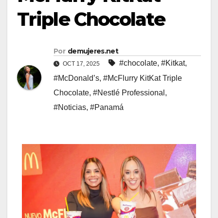
Triple Chocolate
Por
demujeres.net
#chocolate
,
#Kitkat
,
OCT 17, 2025
#McDonald’s
,
#McFlurry KitKat Triple
Chocolate
,
#Nestlé Professional
,
#Noticias
,
#Panamá