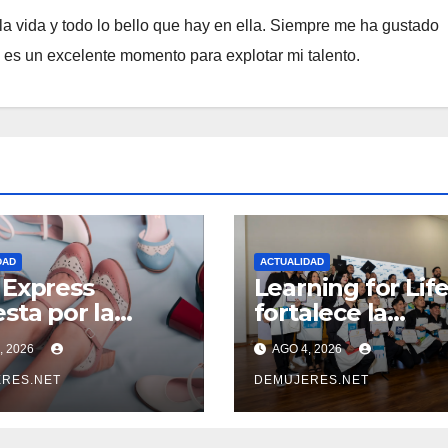
a vida y todo lo bello que hay en ella. Siempre me ha gustado
e es un excelente momento para explotar mi talento.
DAD
ACTUALIDAD
Express
Learning for Lif
sta por la
fortalece la
rnacionalización
empleabilidad c
, 2026
AGO 4, 2026
as PYMES
67 % de inserció
noamericanas y
RES.NET
laboral y manti
DEMUJERES.NET
aca a 10
abierta su
rendedores
convocatoria