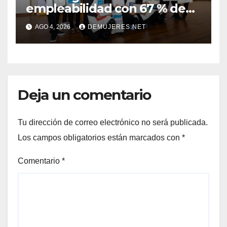
empleabilidad con 67 % de
inserción laboral y mantiene
AGO 4, 2026
DEMUJERES.NET
abierta su convocatoria
Deja un comentario
Tu dirección de correo electrónico no será publicada.
Los campos obligatorios están marcados con
*
Comentario
*