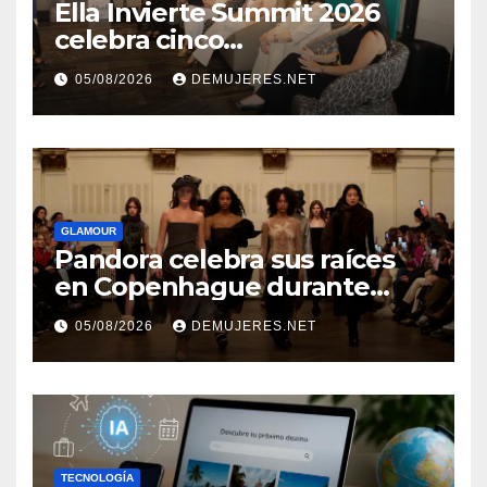
Ella Invierte Summit 2026
celebra cinco
añosimpulsando a las
05/08/2026
DEMUJERES.NET
mujeres a construir su
independencia financiera
GLAMOUR
Pandora celebra sus raíces
en Copenhague durante
Copenhagen Fashion Week a
05/08/2026
DEMUJERES.NET
través de alianzas creativas
TECNOLOGÍA