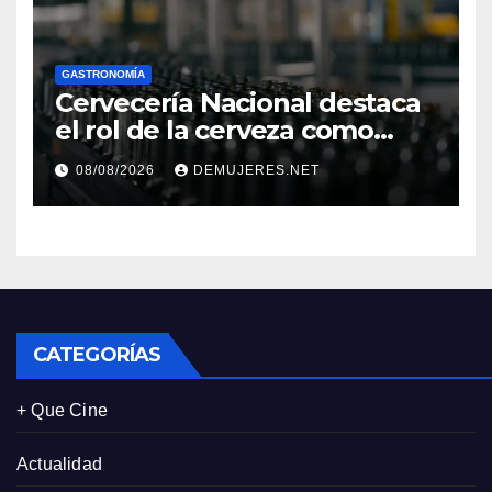
GASTRONOMÍA
Cervecería Nacional destaca
el rol de la cerveza como
motor de desarrollo
08/08/2026
DEMUJERES.NET
económico y sostenibilidad
en Panamá
CATEGORÍAS
+ Que Cine
Actualidad