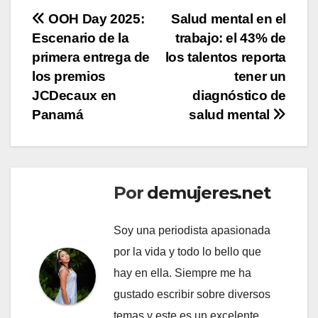
Navegación
OOH Day 2025:
Salud mental en el
Escenario de la
trabajo: el 43% de
de
primera entrega de
los talentos reporta
entradas
los premios
tener un
JCDecaux en
diagnóstico de
Panamá
salud mental
Por
demujeres.net
Soy una periodista apasionada
por la vida y todo lo bello que
hay en ella. Siempre me ha
gustado escribir sobre diversos
temas y este es un excelente