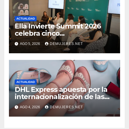
ACTUALIDAD
Ella Invierte Summit 2026
celebra cinco
añosimpulsando a las
AGO 5, 2026
DEMUJERES.NET
mujeres a construir su
independencia financiera
ACTUALIDAD
DHL Express apuesta por la
internacionalización de las
PYMES latinoamericanas y
AGO 4, 2026
DEMUJERES.NET
destaca a 10 emprendedores
con potencial exportador