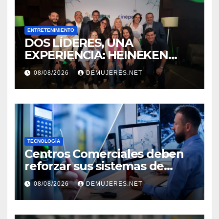
ENTRETENIMIENTO
DOS LÍDERES, UNA
EXPERIENCIA: HEINEKEN
PANAMÁ Y CINÉPOLIS
08/08/2026
DEMUJERES.NET
TRANSFORMAN LA FORMA
DE VIVIR EL CINE
TECNOLOGÍA
Centros Comerciales deben
reforzar sus sistemas de
seguridad ante el
08/08/2026
DEMUJERES.NET
incremento de visitantes por
el Décimo Tercer Mes