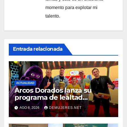
momento para explotar mi
talento.
Entrada relacionada
ACTUALIDAD
Arcos Dorados lanza su
programa de lealtad
‘MiMcDonald’s y reconoce a
AGO 8, 2026
DEMUJERES.NET
tres de sus clientes más
leales de Panamá