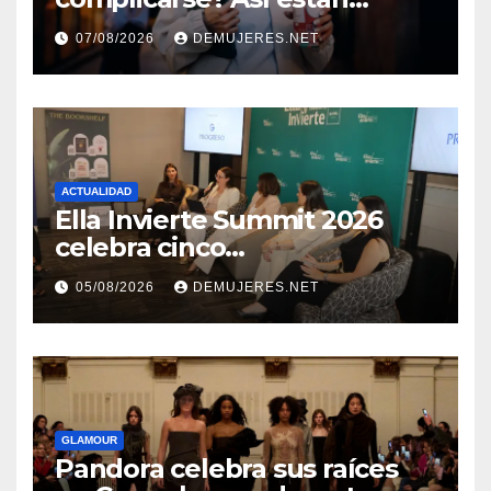
cambiando sus hábitos las
07/08/2026
DEMUJERES.NET
nuevas generaciones
ACTUALIDAD
Ella Invierte Summit 2026
celebra cinco
añosimpulsando a las
05/08/2026
DEMUJERES.NET
mujeres a construir su
independencia financiera
GLAMOUR
Pandora celebra sus raíces