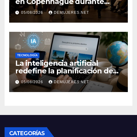
en Copenhague durante
Copenhagen Fashion Week a
05/08/2026
DEMUJERES.NET
través de alianzas creativas
TECNOLOGÍA
La inteligencia artificial
redefine la planificación de
viajes: Los huéspedes
05/08/2026
DEMUJERES.NET
centran sus decisiones y
expectativas enfocándose en
experiencias auténticas y
personalizadas
CATEGORÍAS