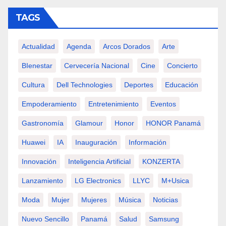
TAGS
Actualidad
Agenda
Arcos Dorados
Arte
BIenestar
Cervecería Nacional
Cine
Concierto
Cultura
Dell Technologies
Deportes
Educación
Empoderamiento
Entretenimiento
Eventos
Gastronomía
Glamour
Honor
HONOR Panamá
Huawei
IA
Inauguración
Información
Innovación
Inteligencia Artificial
KONZERTA
Lanzamiento
LG Electronics
LLYC
M+usica
Moda
Mujer
Mujeres
Música
Noticias
Nuevo Sencillo
Panamá
Salud
Samsung