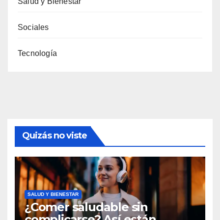
Salud y Bienestar
Sociales
Tecnología
Quizás no viste
SALUD Y BIENESTAR
¿Comer saludable sin
complicarse? Así están