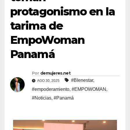
protagonismo en la
tarima de
EmpoWoman
Panamá
Por
demujeres.net
#BIenestar
,
AGO 30, 2025
#empoderamiento
,
#EMPOWOMAN
,
#Noticias
,
#Panamá