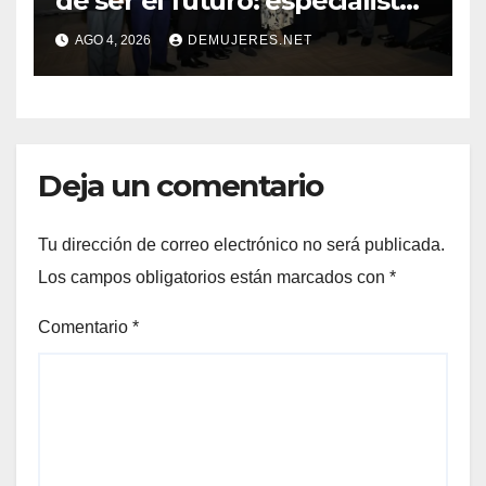
de ser el futuro: especialistas
mostraron su impacto en la
AGO 4, 2026
DEMUJERES.NET
práctica médica y la atención
del cáncer
Deja un comentario
Tu dirección de correo electrónico no será publicada.
Los campos obligatorios están marcados con
*
Comentario
*