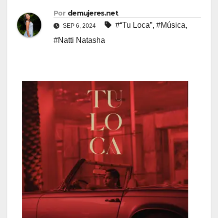
Por
demujeres.net
#“Tu Loca”
,
#Música
,
SEP 6, 2024
#Natti Natasha