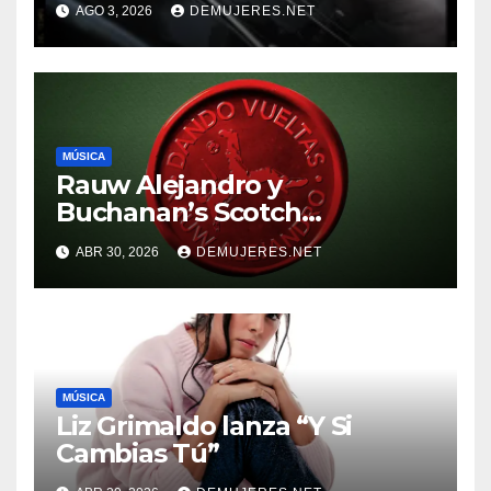
AGO 3, 2026
DEMUJERES.NET
anuncian gira internacional
por Sudamérica
MÚSICA
Rauw Alejandro y
Buchanan’s Scotch
Whiskymarcan un hito para
ABR 30, 2026
DEMUJERES.NET
la música
MÚSICA
Liz Grimaldo lanza “Y Si
Cambias Tú”