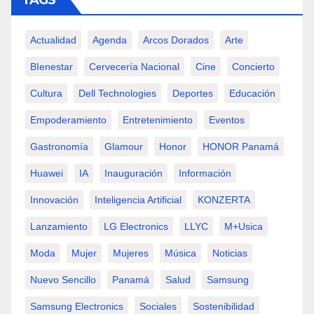
TAGS
Actualidad
Agenda
Arcos Dorados
Arte
BIenestar
Cervecería Nacional
Cine
Concierto
Cultura
Dell Technologies
Deportes
Educación
Empoderamiento
Entretenimiento
Eventos
Gastronomía
Glamour
Honor
HONOR Panamá
Huawei
IA
Inauguración
Información
Innovación
Inteligencia Artificial
KONZERTA
Lanzamiento
LG Electronics
LLYC
M+usica
Moda
Mujer
Mujeres
Música
Noticias
Nuevo Sencillo
Panamá
Salud
Samsung
Samsung Electronics
Sociales
Sostenibilidad