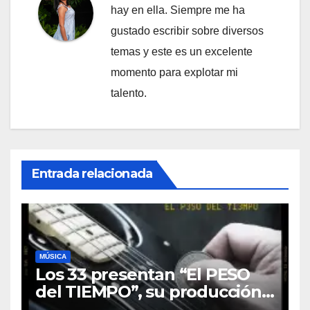
hay en ella. Siempre me ha
gustado escribir sobre diversos
temas y este es un excelente
momento para explotar mi
talento.
Entrada relacionada
MÚSICA
Los 33 presentan “El PESO
del TIEMPO”, su producción
discográfica número 16. Y