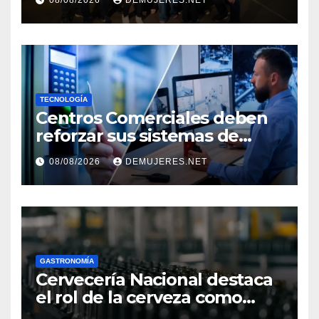
08/08/2026
DEMUJERES.NET
TRANSFORMAN LA FORMA
DE VIVIR EL CINE
TECNOLOGÍA
Centros Comerciales deben
reforzar sus sistemas de
seguridad ante el
08/08/2026
DEMUJERES.NET
incremento de visitantes por
el Décimo Tercer Mes
GASTRONOMÍA
Cervecería Nacional destaca
el rol de la cerveza como
motor de desarrollo