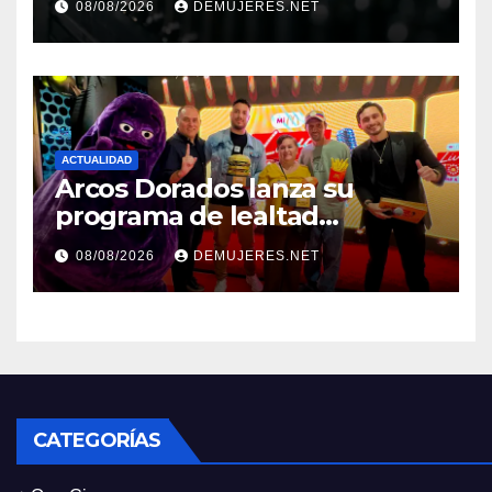
08/08/2026
DEMUJERES.NET
económico y sostenibilidad
en Panamá
ACTUALIDAD
Arcos Dorados lanza su
programa de lealtad
‘MiMcDonald’s y reconoce a
08/08/2026
DEMUJERES.NET
tres de sus clientes más
leales de Panamá
CATEGORÍAS