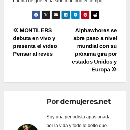
cuenta de que él ha sido leal todo el tiempo.
Navegación
MONTILERS
Alphawhores se
debuta en vivo y
abre paso a nivel
de
presenta el video
mundial con su
entradas
Pensar al revés
próxima gira por
estados Unidos y
Europa
Por
demujeres.net
Soy una periodista apasionada
por la vida y todo lo bello que