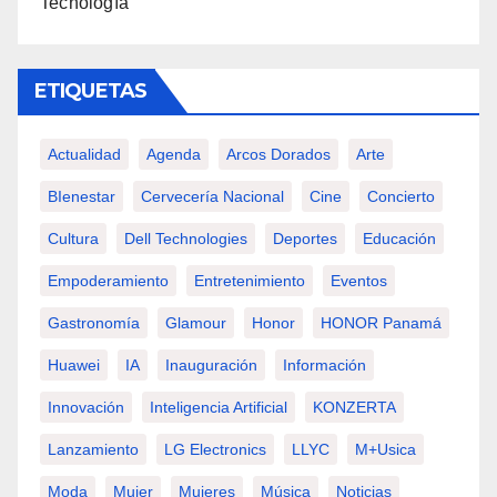
Tecnología
ETIQUETAS
Actualidad
Agenda
Arcos Dorados
Arte
BIenestar
Cervecería Nacional
Cine
Concierto
Cultura
Dell Technologies
Deportes
Educación
Empoderamiento
Entretenimiento
Eventos
Gastronomía
Glamour
Honor
HONOR Panamá
Huawei
IA
Inauguración
Información
Innovación
Inteligencia Artificial
KONZERTA
Lanzamiento
LG Electronics
LLYC
M+usica
Moda
Mujer
Mujeres
Música
Noticias