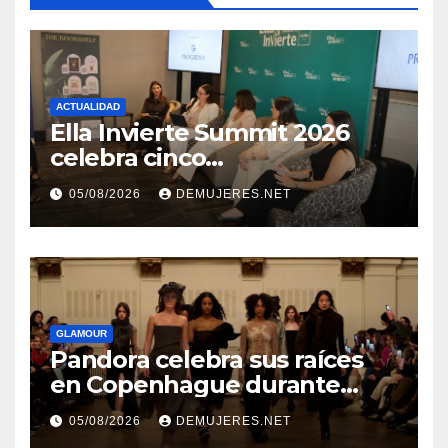
ACTUALIDAD
Ella Invierte Summit 2026
celebra cinco
añosimpulsando a las
05/08/2026
DEMUJERES.NET
mujeres a construir su
independencia financiera
GLAMOUR
Pandora celebra sus raíces
en Copenhague durante
Copenhagen Fashion Week a
05/08/2026
DEMUJERES.NET
través de alianzas creativas