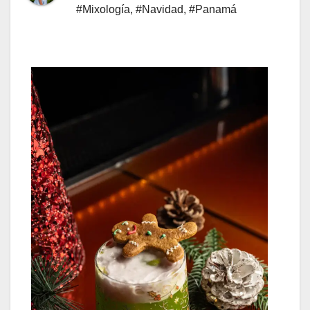
#Mixología
,
#Navidad
,
#Panamá