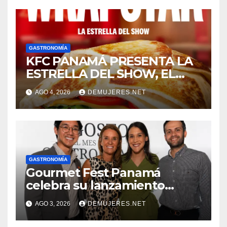
GASTRONOMÍA
KFC PANAMÁ PRESENTA LA
ESTRELLA DEL SHOW, EL
NUEVO WRAPSTAR QUE
AGO 4, 2026
DEMUJERES.NET
LLEVA EL CRUNCH DEL
CORONEL A OTRO NIVEL
GASTRONOMÍA
Gourmet Fest Panamá
celebra su lanzamiento
oficial y da inicio a su primera
AGO 3, 2026
DEMUJERES.NET
edición