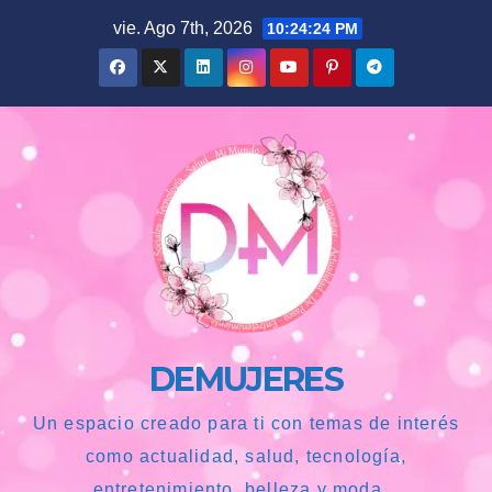
Saltar
vie. Ago 7th, 2026
10:24:26 PM
al
contenido
DEMUJERES
Un espacio creado para ti con temas de interés
como actualidad, salud, tecnología,
entretenimiento, belleza y moda...