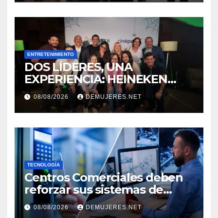
PACIFIC
ENTRETENIMIENTO
DOS LÍDERES, UNA
EXPERIENCIA: HEINEKEN
PANAMÁ Y CINÉPOLIS
08/08/2026
DEMUJERES.NET
TRANSFORMAN LA FORMA
DE VIVIR EL CINE
TECNOLOGÍA
Centros Comerciales deben
reforzar sus sistemas de
seguridad ante el
08/08/2026
DEMUJERES.NET
incremento de visitantes por