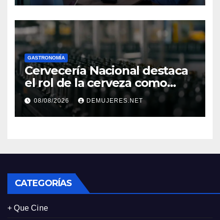
el Décimo Tercer Mes
GASTRONOMÍA
Cervecería Nacional destaca
el rol de la cerveza como
motor de desarrollo
08/08/2026
DEMUJERES.NET
económico y sostenibilidad
en Panamá
CATEGORÍAS
+ Que Cine