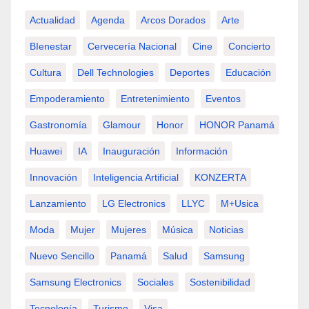
Actualidad
Agenda
Arcos Dorados
Arte
BIenestar
Cervecería Nacional
Cine
Concierto
Cultura
Dell Technologies
Deportes
Educación
Empoderamiento
Entretenimiento
Eventos
Gastronomía
Glamour
Honor
HONOR Panamá
Huawei
IA
Inauguración
Información
Innovación
Inteligencia Artificial
KONZERTA
Lanzamiento
LG Electronics
LLYC
M+usica
Moda
Mujer
Mujeres
Música
Noticias
Nuevo Sencillo
Panamá
Salud
Samsung
Samsung Electronics
Sociales
Sostenibilidad
Tecnología
Turismo
Visa