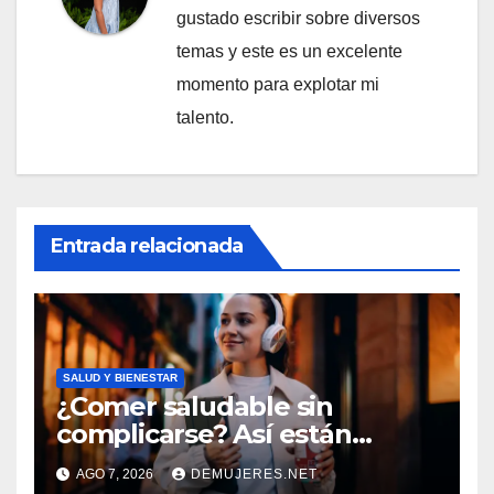
gustado escribir sobre diversos
temas y este es un excelente
momento para explotar mi
talento.
Entrada relacionada
SALUD Y BIENESTAR
¿Comer saludable sin
complicarse? Así están
cambiando sus hábitos las
AGO 7, 2026
DEMUJERES.NET
nuevas generaciones