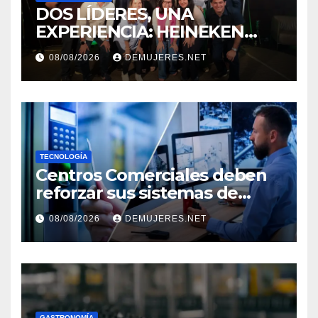
DOS LÍDERES, UNA
EXPERIENCIA: HEINEKEN
PANAMÁ Y CINÉPOLIS
08/08/2026
DEMUJERES.NET
TRANSFORMAN LA FORMA
DE VIVIR EL CINE
TECNOLOGÍA
Centros Comerciales deben
reforzar sus sistemas de
seguridad ante el
08/08/2026
DEMUJERES.NET
incremento de visitantes por
el Décimo Tercer Mes
GASTRONOMÍA