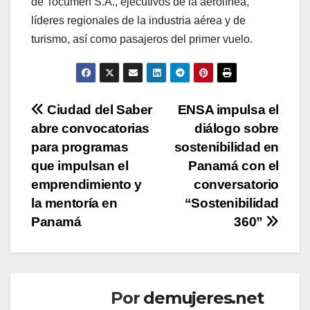
de Tocumen S.A., ejecutivos de la aerolínea,
líderes regionales de la industria aérea y de
turismo, así como pasajeros del primer vuelo.
Navegación
Ciudad del Saber
ENSA impulsa el
abre convocatorias
diálogo sobre
de
para programas
sostenibilidad en
entradas
que impulsan el
Panamá con el
emprendimiento y
conversatorio
la mentoría en
“Sostenibilidad
Panamá
360”
Por
demujeres.net