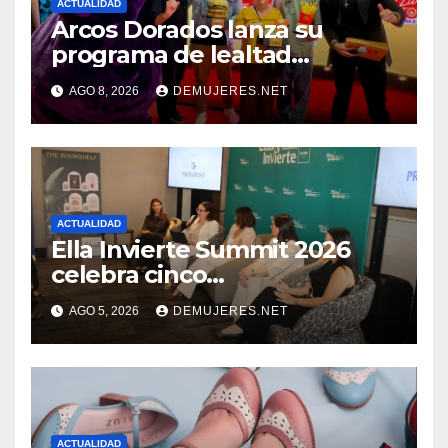
ACTUALIDAD
Arcos Dorados lanza su
programa de lealtad
‘MiMcDonald’s y reconoce a
AGO 8, 2026
DEMUJERES.NET
tres de sus clientes más
leales de Panamá
ACTUALIDAD
Ella Invierte Summit 2026
celebra cinco
añosimpulsando a las
AGO 5, 2026
DEMUJERES.NET
mujeres a construir su
independencia financiera
ACTUALIDAD