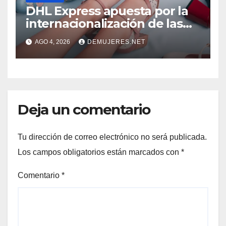
DHL Express apuesta por la
internacionalización de las
PYMES latinoamericanas y
AGO 4, 2026
DEMUJERES.NET
destaca a 10 emprendedores
con potencial exportador
Deja un comentario
Tu dirección de correo electrónico no será publicada.
Los campos obligatorios están marcados con
*
Comentario
*