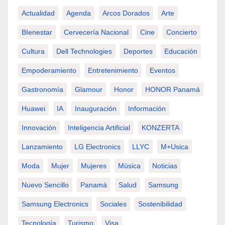
Actualidad
Agenda
Arcos Dorados
Arte
BIenestar
Cervecería Nacional
Cine
Concierto
Cultura
Dell Technologies
Deportes
Educación
Empoderamiento
Entretenimiento
Eventos
Gastronomía
Glamour
Honor
HONOR Panamá
Huawei
IA
Inauguración
Información
Innovación
Inteligencia Artificial
KONZERTA
Lanzamiento
LG Electronics
LLYC
M+usica
Moda
Mujer
Mujeres
Música
Noticias
Nuevo Sencillo
Panamá
Salud
Samsung
Samsung Electronics
Sociales
Sostenibilidad
Tecnología
Turismo
Visa