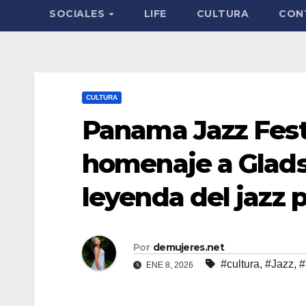
SOCIALES
LIFE
CULTURA
CON
CULTURA
Panama Jazz Fest
homenaje a Glads
leyenda del jazz
Por
demujeres.net
#cultura
,
#Jazz
,
#
ENE 8, 2026