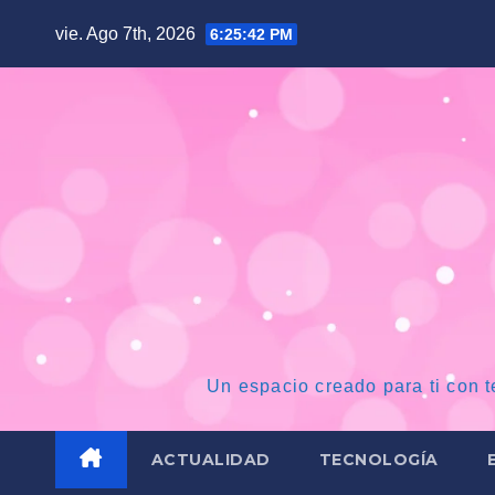
Saltar
vie. Ago 7th, 2026
6:25:43 PM
al
contenido
Un espacio creado para ti con t
ACTUALIDAD
TECNOLOGÍA