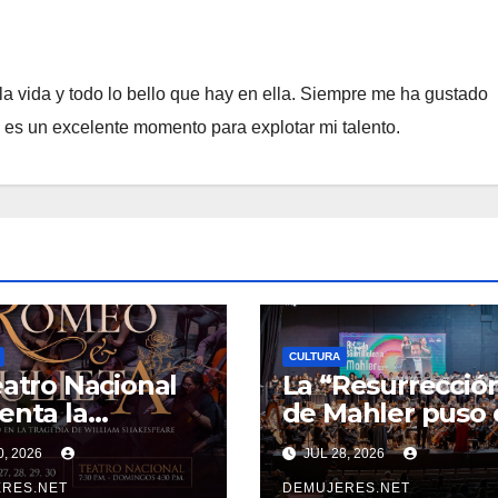
a vida y todo lo bello que hay en ella. Siempre me ha gustado
e es un excelente momento para explotar mi talento.
CULTURA
eatro Nacional
La “Resurrecció
enta la
de Mahler puso 
elera de agosto
broche de oro a 
0, 2026
JUL 28, 2026
6
20 años del Festi
RES.NET
Alfredo De Saint
DEMUJERES.NET