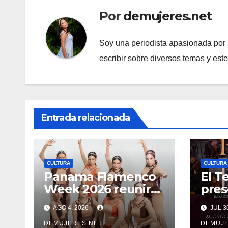
Por
demujeres.net
Soy una periodista apasionada por l
escribir sobre diversos temas y est
Entrada relacionada
CULTURA
CULTURA
Panama Flamenco
El T
Week 2026 reunirá
pres
arte, tradición y
cart
AGO 4, 2026
JUL 3
cultura española en
202
beneficio de
DEMUJERES.NET
DEMUJE