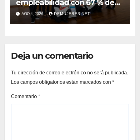
empleabilidad con 67 % de
inserción laboral y mantiene
AGO 4, 2026
DEMUJERES.NET
abierta su convocatoria
Deja un comentario
Tu dirección de correo electrónico no será publicada.
Los campos obligatorios están marcados con
*
Comentario
*