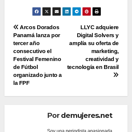
Navegación
Arcos Dorados
LLYC adquiere
Panamá lanza por
Digital Solvers y
de
tercer año
amplía su oferta de
entradas
consecutivo el
marketing,
Festival Femenino
creatividad y
de Fútbol
tecnología en Brasil
organizado junto a
la FPF
Por
demujeres.net
Soy una periodista apasionada