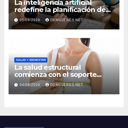
La inteligencia artificial
redefine la planificación de
viajes: Los huéspedes
05/08/2026
DEMUJERES.NET
centran sus decisiones y
expectativas enfocándose en
experiencias auténticas y
personalizadas
SALUD Y BIENESTAR
La salud estructural
comienza con el soporte
correcto: Caprice revela el
04/08/2026
DEMUJERES.NET
impacto de la lencería en la
salud física de las mujeres