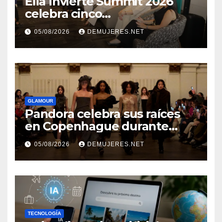
Ella Invierte Summit 2026
celebra cinco
añosimpulsando a las
05/08/2026
DEMUJERES.NET
mujeres a construir su
independencia financiera
GLAMOUR
Pandora celebra sus raíces
en Copenhague durante
Copenhagen Fashion Week a
05/08/2026
DEMUJERES.NET
través de alianzas creativas
TECNOLOGÍA