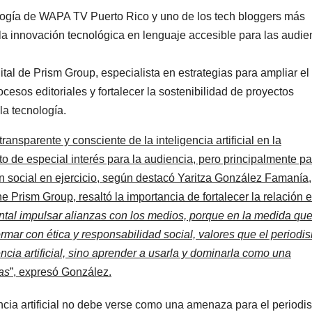
ología de WAPA TV Puerto Rico y uno de los tech bloggers más
r la innovación tecnológica en lenguaje accesible para las audie
ital de Prism Group, especialista en estrategias para ampliar el
ocesos editoriales y fortalecer la sostenibilidad de proyectos
la tecnología.
ransparente y consciente de la inteligencia artificial en la
 de especial interés para la audiencia, pero principalmente pa
n social en ejercicio, según destacó Yaritza González Famanía,
 Prism Group, resaltó la importancia de fortalecer la relación e
tal impulsar alianzas con los medios, porque en la medida que
rmar con ética y responsabilidad social, valores que el periodi
ncia artificial, sino aprender a usarla y dominarla como una
as
”, expresó González.
encia artificial no debe verse como una amenaza para el periodi