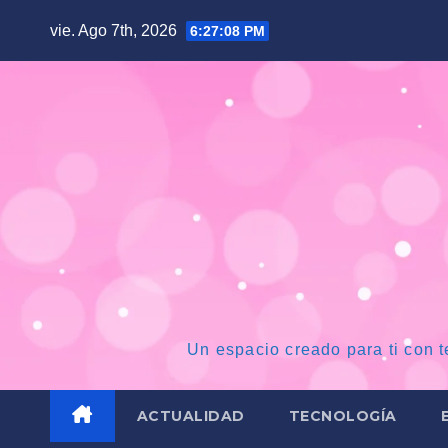
Saltar
vie. Ago 7th, 2026
6:27:09 PM
al
contenido
Un espacio creado para ti con t
ACTUALIDAD
TECNOLOGÍA