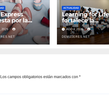
DAD
ACTUALIDAD
Express
Learning for Lif
sta por la
fortalece la
rnacionalización
empleabilidad c
, 2026
AGO 4, 2026
as PYMES
67 % de inserció
noamericanas y
RES.NET
laboral y manti
DEMUJERES.NET
aca a 10
abierta su
rendedores
convocatoria
potencial
rtador
Los campos obligatorios están marcados con
*