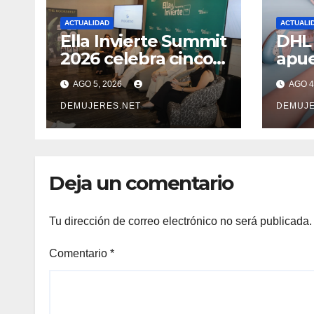
ACTUALIDAD
ACTUALI
Ella Invierte Summit
DHL 
2026 celebra cinco
apue
añosimpulsando a
inte
AGO 5, 2026
AGO 4
las mujeres a
de l
construir su
DEMUJERES.NET
lati
DEMUJE
independencia
dest
financiera
emp
con 
Deja un comentario
expo
Tu dirección de correo electrónico no será publicada.
Comentario
*