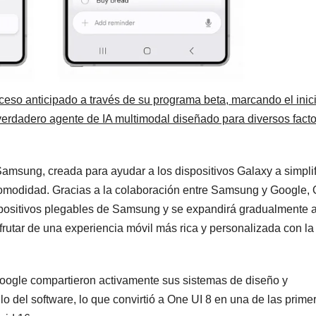
cceso anticipado a través de su programa beta, marcando el inic
verdadero agente de IA multimodal diseñado para diversos fact
Samsung, creada para ayudar a los dispositivos Galaxy a simplif
la comodidad. Gracias a la colaboración entre Samsung y Google,
spositivos plegables de Samsung y se expandirá gradualmente 
sfrutar de una experiencia móvil más rica y personalizada con la
ogle compartieron activamente sus sistemas de diseño y
lo del software, lo que convirtió a One UI 8 en una de las prime