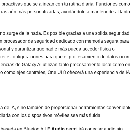
 proactivas que se alinean con tu rutina diaria. Funciones com
cias aún más personalizadas, ayudándote a mantenerte al tanto
 no surge de la nada. Es posible gracias a una sólida segurida
n procesador de seguridad dedicado con memoria segura para 
rsonal y garantizar que nadie más pueda acceder física o
frece configuraciones para que el procesamiento de datos ocur
iencias de Galaxy AI utilizan tanto procesamiento local como en
io como ejes centrales, One UI 8 ofrecerá una experiencia de IA
cia de IA, sino también de proporcionar herramientas convenient
diaria con los dispositivos móviles sea más fluida.
o basada en Bluetooth
LE Audio
permitirá conectar audio sin