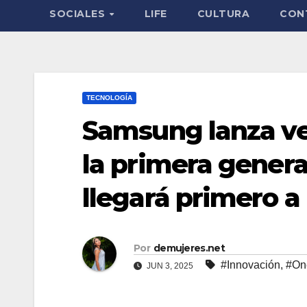
SOCIALES
LIFE
CULTURA
CON
TECNOLOGÍA
Samsung lanza ve
la primera genera
llegará primero a
Por
demujeres.net
#Innovación
,
#On
JUN 3, 2025