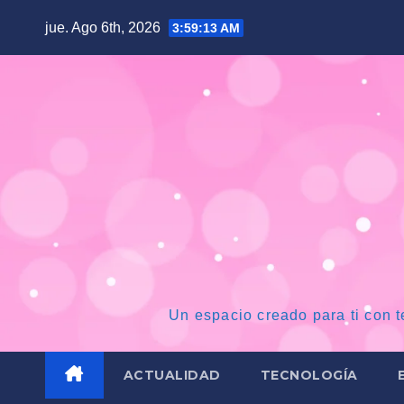
Saltar
jue. Ago 6th, 2026
3:59:14 AM
al
contenido
Un espacio creado para ti con t
ACTUALIDAD
TECNOLOGÍA