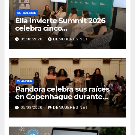
ACTUALIDAD
Ella Invierte Summit 2026
celebra cinco
añosimpulsando a las
05/08/2026
DEMUJERES.NET
mujeres a construir su
independencia financiera
GLAMOUR
Pandora celebra sus raíces
en Copenhague durante
Copenhagen Fashion Week a
05/08/2026
DEMUJERES.NET
través de alianzas creativas