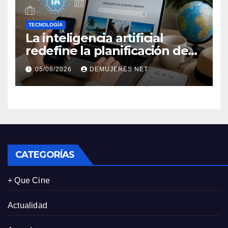
TECNOLOGÍA
La inteligencia artificial
redefine la planificación de
viajes: Los huéspedes
05/08/2026
DEMUJERES.NET
centran sus decisiones y
expectativas enfocándose en
experiencias auténticas y
personalizadas
CATEGORÍAS
+ Que Cine
Actualidad