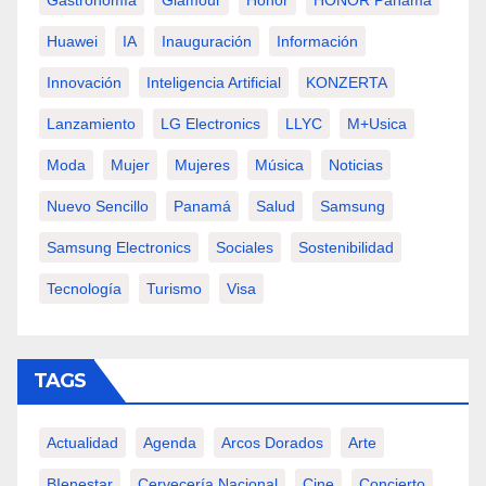
Gastronomía
Glamour
Honor
HONOR Panamá
Huawei
IA
Inauguración
Información
Innovación
Inteligencia Artificial
KONZERTA
Lanzamiento
LG Electronics
LLYC
M+usica
Moda
Mujer
Mujeres
Música
Noticias
Nuevo Sencillo
Panamá
Salud
Samsung
Samsung Electronics
Sociales
Sostenibilidad
Tecnología
Turismo
Visa
TAGS
Actualidad
Agenda
Arcos Dorados
Arte
BIenestar
Cervecería Nacional
Cine
Concierto