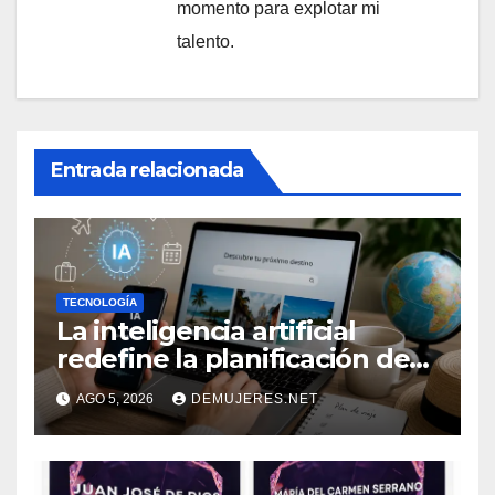
momento para explotar mi
talento.
Entrada relacionada
TECNOLOGÍA
La inteligencia artificial
redefine la planificación de
viajes: Los huéspedes
AGO 5, 2026
DEMUJERES.NET
centran sus decisiones y
expectativas enfocándose en
experiencias auténticas y