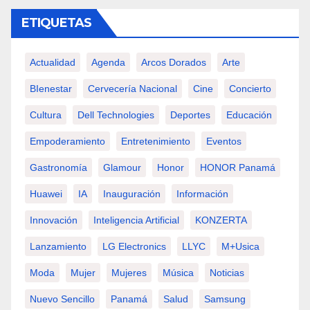
ETIQUETAS
Actualidad
Agenda
Arcos Dorados
Arte
BIenestar
Cervecería Nacional
Cine
Concierto
Cultura
Dell Technologies
Deportes
Educación
Empoderamiento
Entretenimiento
Eventos
Gastronomía
Glamour
Honor
HONOR Panamá
Huawei
IA
Inauguración
Información
Innovación
Inteligencia Artificial
KONZERTA
Lanzamiento
LG Electronics
LLYC
M+usica
Moda
Mujer
Mujeres
Música
Noticias
Nuevo Sencillo
Panamá
Salud
Samsung