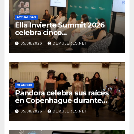
ACTUALIDAD
Ella Invierte Summit 2026
celebra cinco
añosimpulsando a las
05/08/2026
DEMUJERES.NET
mujeres a construir su
independencia financiera
GLAMOUR
Pandora celebra sus raíces
en Copenhague durante
Copenhagen Fashion Week a
05/08/2026
DEMUJERES.NET
través de alianzas creativas