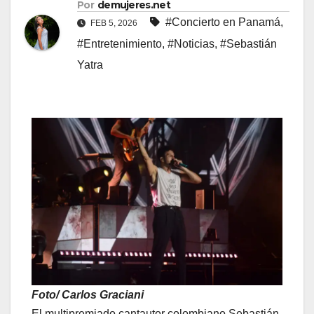
Por
demujeres.net
#Concierto en Panamá
,
FEB 5, 2026
#Entretenimiento
,
#Noticias
,
#Sebastián
Yatra
Foto/ Carlos Graciani
El multipremiado cantautor colombiano Sebastián