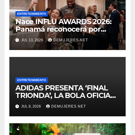
ENTRETENIMIENTO
Nace INFLU AWARDS 2026:
Panamá reconocerá por
primera vez a sus creadores
JUL 13, 2026
DEMUJERES.NET
de contenido
ENTRETENIMIENTO
ADIDAS PRESENTA ‘FINAL
TRIONDA’, LA BOLA OFICIAL
DEL PARTIDO PARA LAS
JUL 8, 2026
DEMUJERES.NET
SEMIFINALES, LA FINAL DE
BRONCE Y LA FINAL DE LA
COPA MUNDIAL DE LA FIFA
2026™