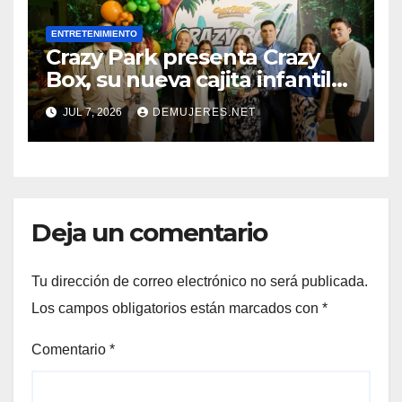
ENTRETENIMIENTO
Crazy Park presenta Crazy
Box, su nueva cajita infantil
que combina sabor, diversión
JUL 7, 2026
DEMUJERES.NET
y regalo sorpresa
Deja un comentario
Tu dirección de correo electrónico no será publicada.
Los campos obligatorios están marcados con
*
Comentario
*