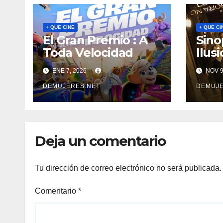
+ QUE CINE
+ QUE CI
El Gran Premio : A
Sino
Toda Velocidad
Ilusi
ENE 7, 2026
NOV 9
DEMUJERES.NET
DEMUJE
Deja un comentario
Tu dirección de correo electrónico no será publicada.
Comentario
*