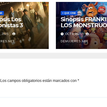
NE
+ QUE CINE
psis Los
Sinopsis FRANKI
onistas 3
LOS MONSTRUO
, 2025
OCT 9, 2025
RES.NET
DEMUJERES.NET
Los campos obligatorios están marcados con
*