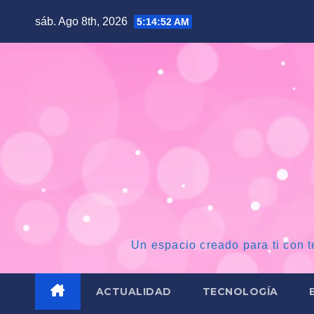
Saltar
sáb. Ago 8th, 2026
5:14:53 AM
al
contenido
Un espacio creado para ti con t
ACTUALIDAD
TECNOLOGÍA