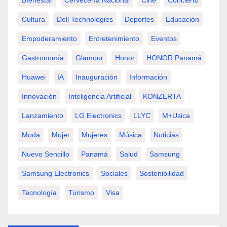
BIenestar
Cervecería Nacional
Cine
Concierto
Cultura
Dell Technologies
Deportes
Educación
Empoderamiento
Entretenimiento
Eventos
Gastronomía
Glamour
Honor
HONOR Panamá
Huawei
IA
Inauguración
Información
Innovación
Inteligencia Artificial
KONZERTA
Lanzamiento
LG Electronics
LLYC
M+usica
Moda
Mujer
Mujeres
Música
Noticias
Nuevo Sencillo
Panamá
Salud
Samsung
Samsung Electronics
Sociales
Sostenibilidad
Tecnología
Turismo
Visa