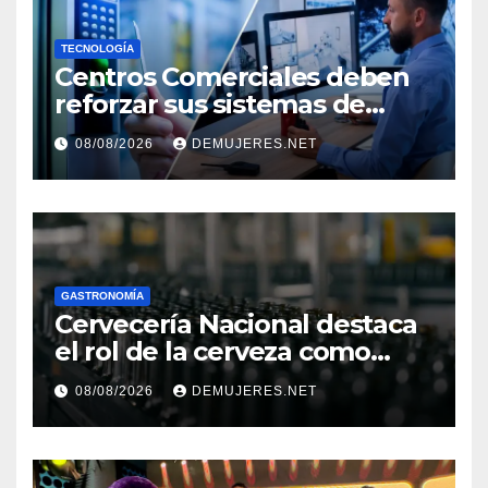
TECNOLOGÍA
Centros Comerciales deben
reforzar sus sistemas de
seguridad ante el
08/08/2026
DEMUJERES.NET
incremento de visitantes por
el Décimo Tercer Mes
GASTRONOMÍA
Cervecería Nacional destaca
el rol de la cerveza como
motor de desarrollo
08/08/2026
DEMUJERES.NET
económico y sostenibilidad
en Panamá