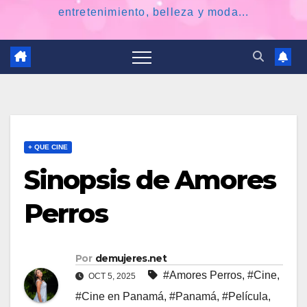
entretenimiento, belleza y moda...
+ QUE CINE
Sinopsis de Amores
Perros
Por
demujeres.net
#Amores Perros
,
#Cine
,
OCT 5, 2025
#Cine en Panamá
,
#Panamá
,
#Película
,