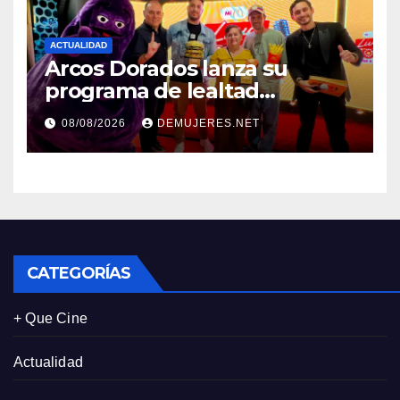
ACTUALIDAD
Arcos Dorados lanza su
programa de lealtad
‘MiMcDonald’s y reconoce a
08/08/2026
DEMUJERES.NET
tres de sus clientes más
leales de Panamá
CATEGORÍAS
+ Que Cine
Actualidad