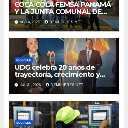
COCA-COLA FEMSA PANAMÁ
Y LA JUNTA COMUNAL DE
BETANIA IMPULSAN
AGO 4, 2026
DEMUJERES.NET
JORNADA DE LIMPIEZA
PARA FORTALECER EL
CUIDADO DE LOS ESPACIOS
COMUNITARIOS
SOCIALES
UDG celebra 20 años de
trayectoria, crecimiento y
compromiso con Panamá
JUL 31, 2026
DEMUJERES.NET
SOCIALES