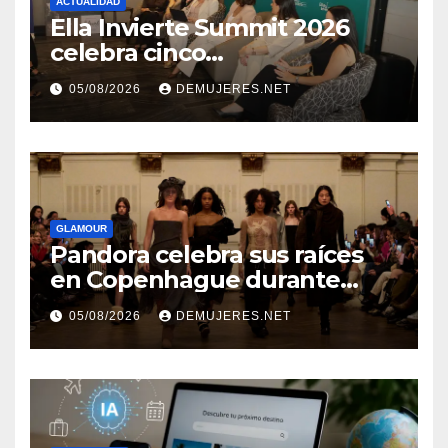
ACTUALIDAD
Ella Invierte Summit 2026
celebra cinco
añosimpulsando a las
05/08/2026
DEMUJERES.NET
mujeres a construir su
independencia financiera
GLAMOUR
Pandora celebra sus raíces
en Copenhague durante
Copenhagen Fashion Week a
05/08/2026
DEMUJERES.NET
través de alianzas creativas