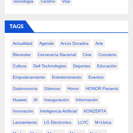
Tecnología
Turismo
Visa
TAGS
Actualidad
Agenda
Arcos Dorados
Arte
BIenestar
Cervecería Nacional
Cine
Concierto
Cultura
Dell Technologies
Deportes
Educación
Empoderamiento
Entretenimiento
Eventos
Gastronomía
Glamour
Honor
HONOR Panamá
Huawei
IA
Inauguración
Información
Innovación
Inteligencia Artificial
KONZERTA
Lanzamiento
LG Electronics
LLYC
M+usica