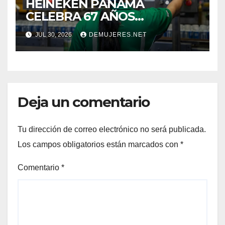
HEINEKEN PANAMÁ
CELEBRA 67 AÑOS
IMPULSANDO EL
JUL 30, 2026
DEMUJERES.NET
CRECIMIENTO DE LA
INDUSTRIA CERVECERA Y
FORTALECIENDO MARCAS
ICÓNICAS PANAMEÑAS
Deja un comentario
Tu dirección de correo electrónico no será publicada.
Los campos obligatorios están marcados con
*
Comentario
*