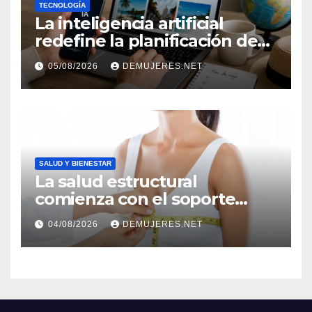
TECNOLOGÍA
La inteligencia artificial
redefine la planificación de
viajes: Los huéspedes
05/08/2026
DEMUJERES.NET
centran sus decisiones y
expectativas enfocándose en
experiencias auténticas y
personalizadas
SALUD Y BIENESTAR
La salud estructural
comienza con el soporte
correcto: Caprice revela el
04/08/2026
DEMUJERES.NET
impacto de la lencería en la
salud física de las mujeres