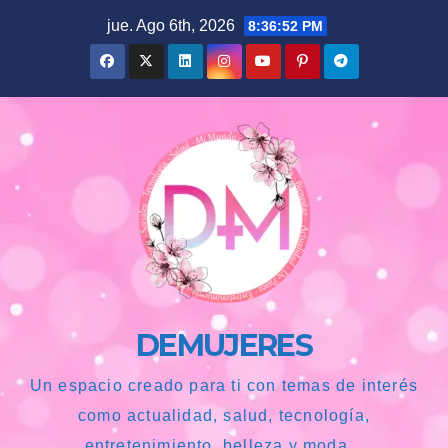
Saltar
jue. Ago 6th, 2026
8:36:53 PM
al
contenido
DEMUJERES
Un espacio creado para ti con temas de interés
como actualidad, salud, tecnología,
entretenimiento, belleza y moda...