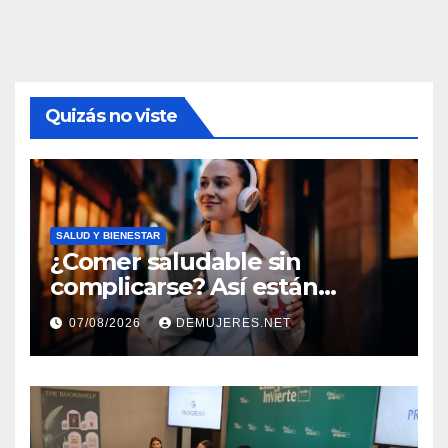
Quizás no viste
SALUD Y BIENESTAR
¿Comer saludable sin
complicarse? Así están
cambiando sus hábitos las
07/08/2026
DEMUJERES.NET
nuevas generaciones