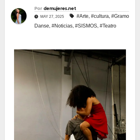
Por
demujeres.net
#Arte
,
#cultura
,
#Gramo
MAY 27, 2025
Danse
,
#Noticias
,
#SISMOS
,
#Teatro