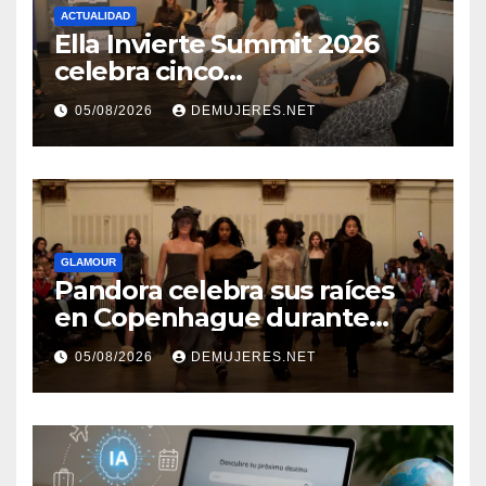
ACTUALIDAD
Ella Invierte Summit 2026
celebra cinco
añosimpulsando a las
05/08/2026
DEMUJERES.NET
mujeres a construir su
independencia financiera
GLAMOUR
Pandora celebra sus raíces
en Copenhague durante
Copenhagen Fashion Week a
05/08/2026
DEMUJERES.NET
través de alianzas creativas