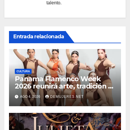
talento.
Entrada relacionada
CULTURA
Panama Flamenco Week
2026 reunirá arte, tradición y
cultura española en
AGO 4, 2026
DEMUJERES.NET
beneficio de FANLYC