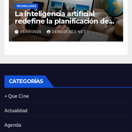
TECNOLOGÍA
La inteligencia artificial
redefine la planificación de
viajes: Los huéspedes
05/08/2026
DEMUJERES.NET
centran sus decisiones y
expectativas enfocándose en
experiencias auténticas y
personalizadas
CATEGORÍAS
+ Que Cine
Actualidad
Agenda