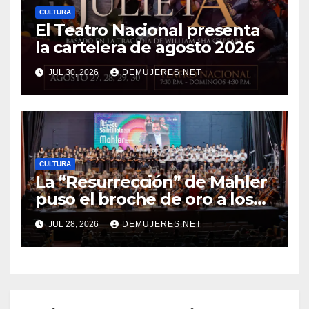
CULTURA
El Teatro Nacional presenta
la cartelera de agosto 2026
JUL 30, 2026
DEMUJERES.NET
CULTURA
La “Resurrección” de Mahler
puso el broche de oro a los
20 años del Festival Alfredo
JUL 28, 2026
DEMUJERES.NET
De Saint Malo