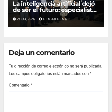
La inteligencia artificial dejó
de ser el futuro: especialistas
mostraron su impacto en la
AGO 4, 2026
DEMUJERES.NET
práctica médica y la atención
del cáncer
Deja un comentario
Tu dirección de correo electrónico no será publicada.
Los campos obligatorios están marcados con
*
Comentario
*