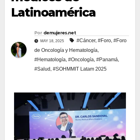
Latinoamérica
Por
demujeres.net
#Cáncer
,
#Foro
,
#Foro
MAY 18, 2025
de Oncología y Hematología
,
#Hematología
,
#Oncología
,
#Panamá
,
#Salud
,
#SOHMMIT Latam 2025