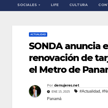
SOCIALES
LIFE
CULTURA
CON
ACTUALIDAD
SONDA anuncia el 
renovación de tar
el Metro de Pan
Por
demujeres.net
#Actualidad
,
#No
ENE 15, 2025
Panamá