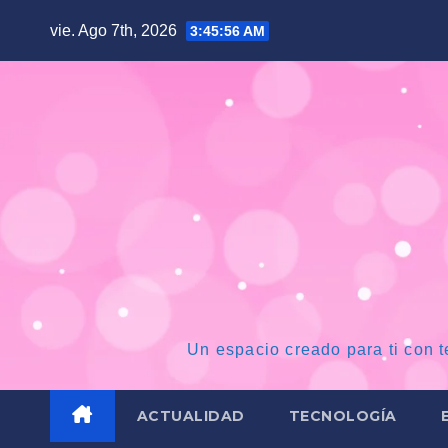
Saltar
vie. Ago 7th, 2026
3:45:58 AM
al
contenido
Un espacio creado para ti con t
ACTUALIDAD
TECNOLOGÍA