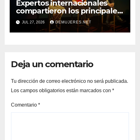
Expertos internacionales
compartieron los principales
desafíos e innovaciones en el
JUL 27, 2026
DEMUJERES.NET
manejo del cáncer de mama,
sus subtipos y el cáncer de
vejiga
Deja un comentario
Tu dirección de correo electrónico no será publicada.
Los campos obligatorios están marcados con
*
Comentario
*