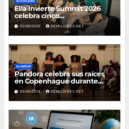
ACTUALIDAD
Ella Invierte Summit 2026
celebra cinco
añosimpulsando a las
05/08/2026
DEMUJERES.NET
mujeres a construir su
independencia financiera
GLAMOUR
Pandora celebra sus raíces
en Copenhague durante
Copenhagen Fashion Week a
05/08/2026
DEMUJERES.NET
través de alianzas creativas