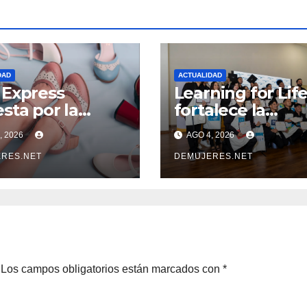
DAD
ACTUALIDAD
Express
Learning for Lif
sta por la
fortalece la
rnacionalización
empleabilidad c
, 2026
AGO 4, 2026
as PYMES
67 % de inserció
noamericanas y
RES.NET
laboral y manti
DEMUJERES.NET
aca a 10
abierta su
rendedores
convocatoria
potencial
rtador
Los campos obligatorios están marcados con
*