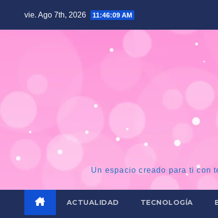
Saltar
vie. Ago 7th, 2026
11:46:10 AM
al
contenido
Un espacio creado para ti con t
ACTUALIDAD
TECNOLOGÍA