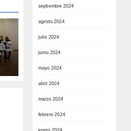
septiembre 2024
agosto 2024
julio 2024
e
on
junio 2024
n
ene
mayo 2024
abril 2024
marzo 2024
febrero 2024
enero 2024