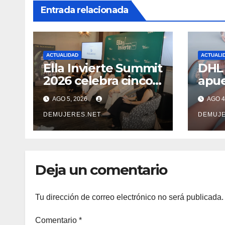
Entrada relacionada
ACTUALIDAD
ACTUALI
Ella Invierte Summit
DHL 
2026 celebra cinco
apue
añosimpulsando a
inte
AGO 5, 2026
AGO 4
las mujeres a
de l
construir su
DEMUJERES.NET
lati
DEMUJE
independencia
dest
financiera
emp
con 
Deja un comentario
expo
Tu dirección de correo electrónico no será publicada.
Comentario
*