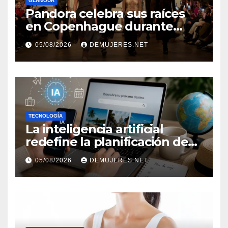
GLAMOUR
Pandora celebra sus raíces
en Copenhague durante
Copenhagen Fashion Week a
05/08/2026
DEMUJERES.NET
través de alianzas creativas
TECNOLOGÍA
La inteligencia artificial
redefine la planificación de
viajes: Los huéspedes
05/08/2026
DEMUJERES.NET
centran sus decisiones y
expectativas enfocándose en
experiencias auténticas y
personalizadas