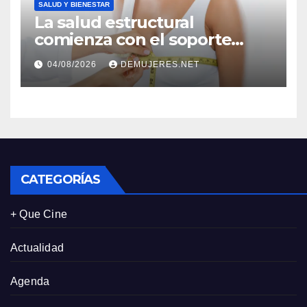
SALUD Y BIENESTAR
La salud estructural
comienza con el soporte
correcto: Caprice revela el
04/08/2026
DEMUJERES.NET
impacto de la lencería en la
salud física de las mujeres
CATEGORÍAS
+ Que Cine
Actualidad
Agenda