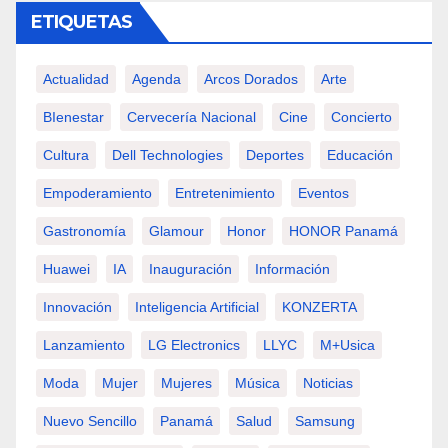
ETIQUETAS
Actualidad
Agenda
Arcos Dorados
Arte
BIenestar
Cervecería Nacional
Cine
Concierto
Cultura
Dell Technologies
Deportes
Educación
Empoderamiento
Entretenimiento
Eventos
Gastronomía
Glamour
Honor
HONOR Panamá
Huawei
IA
Inauguración
Información
Innovación
Inteligencia Artificial
KONZERTA
Lanzamiento
LG Electronics
LLYC
M+usica
Moda
Mujer
Mujeres
Música
Noticias
Nuevo Sencillo
Panamá
Salud
Samsung