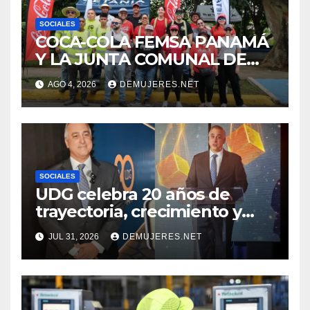
SOCIALES
COCA-COLA FEMSA PANAMÁ
Y LA JUNTA COMUNAL DE
BETANIA IMPULSAN
AGO 4, 2026
DEMUJERES.NET
JORNADA DE LIMPIEZA
PARA FORTALECER EL
CUIDADO DE LOS ESPACIOS
COMUNITARIOS
SOCIALES
UDG celebra 20 años de
trayectoria, crecimiento y
compromiso con Panamá
JUL 31, 2026
DEMUJERES.NET