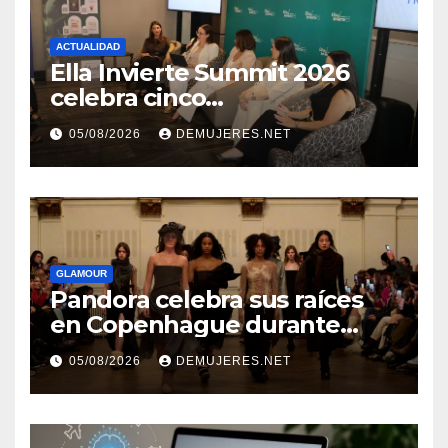
ACTUALIDAD
Ella Invierte Summit 2026
celebra cinco
añosimpulsando a las
05/08/2026
DEMUJERES.NET
mujeres a construir su
independencia financiera
GLAMOUR
Pandora celebra sus raíces
en Copenhague durante
Copenhagen Fashion Week a
05/08/2026
DEMUJERES.NET
través de alianzas creativas