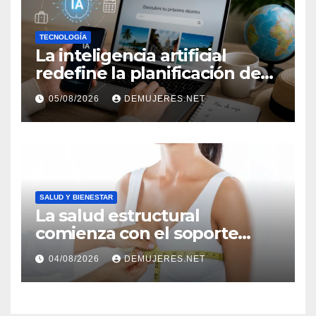
TECNOLOGÍA
La inteligencia artificial
redefine la planificación de
viajes: Los huéspedes
05/08/2026
DEMUJERES.NET
centran sus decisiones y
expectativas enfocándose en
experiencias auténticas y
personalizadas
SALUD Y BIENESTAR
La salud estructural
comienza con el soporte
correcto: Caprice revela el
04/08/2026
DEMUJERES.NET
impacto de la lencería en la
salud física de las mujeres