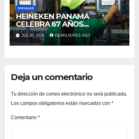
SOCIALES
HEINEKEN PANAMÁ
CELEBRA 67 AÑOS
IMPULSANDO EL
JUL 30, 2026
DEMUJERES.NET
CRECIMIENTO DE LA
INDUSTRIA CERVECERA Y
FORTALECIENDO MARCAS
ICÓNICAS PANAMEÑAS
Deja un comentario
Tu dirección de correo electrónico no será publicada.
Los campos obligatorios están marcados con
*
Comentario
*