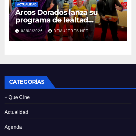
ACTUALIDAD
Arcos Dorados lanza su
programa de lealtad
‘MiMcDonald’s y reconoce a
08/08/2026
DEMUJERES.NET
tres de sus clientes más
leales de Panamá
CATEGORÍAS
+ Que Cine
Actualidad
Agenda