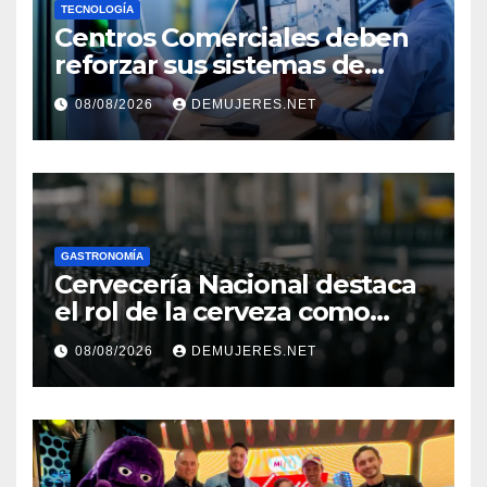
TECNOLOGÍA
Centros Comerciales deben
reforzar sus sistemas de
seguridad ante el
08/08/2026
DEMUJERES.NET
incremento de visitantes por
el Décimo Tercer Mes
GASTRONOMÍA
Cervecería Nacional destaca
el rol de la cerveza como
motor de desarrollo
08/08/2026
DEMUJERES.NET
económico y sostenibilidad
en Panamá