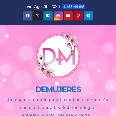
Saltar
vie. Ago 7th, 2026
11:58:45 AM
al
contenido
DEMUJERES
Un espacio creado para ti con temas de interés
como actualidad, salud, tecnología,
entretenimiento, belleza y moda...