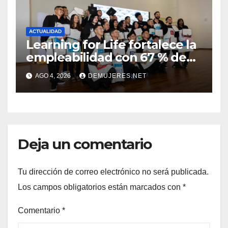
ACTUALIDAD
Learning for Life fortalece la
empleabilidad con 67 % de
inserción laboral y mantiene
AGO 4, 2026
DEMUJERES.NET
abierta su convocatoria
Deja un comentario
Tu dirección de correo electrónico no será publicada.
Los campos obligatorios están marcados con
*
Comentario
*