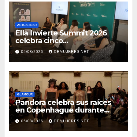
ACTUALIDAD
Ella Invierte Summit 2026
celebra cinco
añosimpulsando a las
05/08/2026
DEMUJERES.NET
mujeres a construir su
independencia financiera
GLAMOUR
Pandora celebra sus raíces
en Copenhague durante
Copenhagen Fashion Week a
05/08/2026
DEMUJERES.NET
través de alianzas creativas