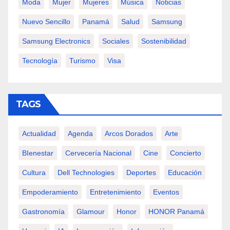
Moda
Mujer
Mujeres
Música
Noticias
Nuevo Sencillo
Panamá
Salud
Samsung
Samsung Electronics
Sociales
Sostenibilidad
Tecnología
Turismo
Visa
TAGS
Actualidad
Agenda
Arcos Dorados
Arte
BIenestar
Cervecería Nacional
Cine
Concierto
Cultura
Dell Technologies
Deportes
Educación
Empoderamiento
Entretenimiento
Eventos
Gastronomía
Glamour
Honor
HONOR Panamá