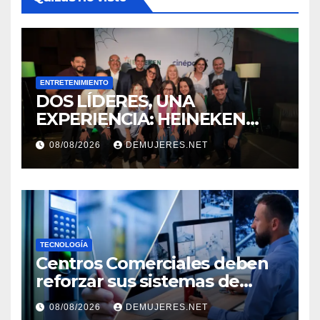
ENTRETENIMIENTO
DOS LÍDERES, UNA
EXPERIENCIA: HEINEKEN
PANAMÁ Y CINÉPOLIS
08/08/2026
DEMUJERES.NET
TRANSFORMAN LA FORMA
DE VIVIR EL CINE
TECNOLOGÍA
Centros Comerciales deben
reforzar sus sistemas de
seguridad ante el
08/08/2026
DEMUJERES.NET
incremento de visitantes por