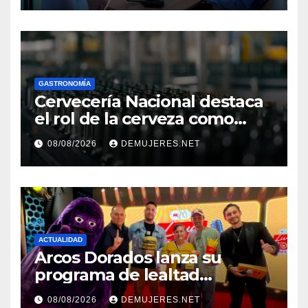
el Décimo Tercer Mes
GASTRONOMÍA
Cervecería Nacional destaca
el rol de la cerveza como
motor de desarrollo
08/08/2026
DEMUJERES.NET
económico y sostenibilidad
en Panamá
ACTUALIDAD
Arcos Dorados lanza su
programa de lealtad
‘MiMcDonald’s y reconoce a
08/08/2026
DEMUJERES.NET