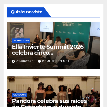
Quizás no viste
ACTUALIDAD
Ella Invierte Summit 2026
celebra cinco
añosimpulsando a las
05/08/2026
DEMUJERES.NET
mujeres a construir su
independencia financiera
GLAMOUR
Pandora celebra sus raíces
en Copenhague durante