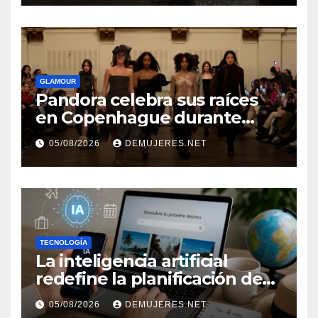
independencia financiera
GLAMOUR
Pandora celebra sus raíces
en Copenhague durante
Copenhagen Fashion Week a
05/08/2026
DEMUJERES.NET
través de alianzas creativas
TECNOLOGÍA
La inteligencia artificial
redefine la planificación de
viajes: Los huéspedes
05/08/2026
DEMUJERES.NET
centran sus decisiones y