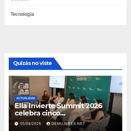
Tecnología
Quizás no viste
ACTUALIDAD
Ella Invierte Summit 2026
celebra cinco
añosimpulsando a las
05/08/2026
DEMUJERES.NET
mujeres a construir su