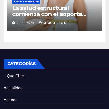
SALUD Y BIENESTAR
La salud estructural
comienza con el soporte
correcto: Caprice revela el
04/08/2026
DEMUJERES.NET
impacto de la lencería en la
salud física de las mujeres
CATEGORÍAS
+ Que Cine
Actualidad
Agenda