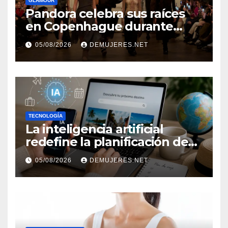
GLAMOUR
Pandora celebra sus raíces
en Copenhague durante
Copenhagen Fashion Week a
05/08/2026
DEMUJERES.NET
través de alianzas creativas
TECNOLOGÍA
La inteligencia artificial
redefine la planificación de
viajes: Los huéspedes
05/08/2026
DEMUJERES.NET
centran sus decisiones y
expectativas enfocándose en
experiencias auténticas y
personalizadas