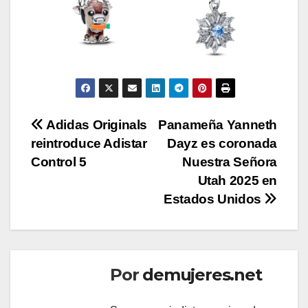
Navegación
Adidas Originals
Panameña Yanneth
reintroduce Adistar
Dayz es coronada
de
Control 5
Nuestra Señora
entradas
Utah 2025 en
Estados Unidos
Por
demujeres.net