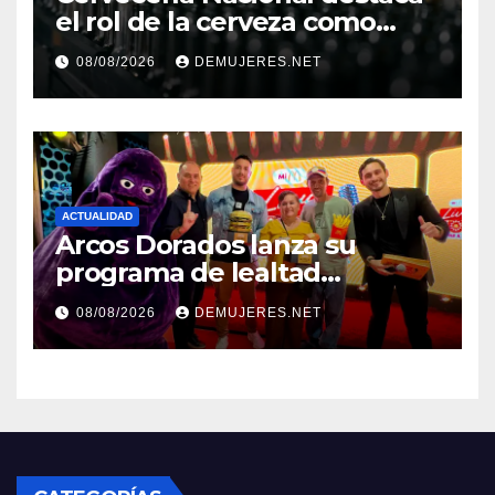
el rol de la cerveza como
motor de desarrollo
08/08/2026
DEMUJERES.NET
económico y sostenibilidad
en Panamá
ACTUALIDAD
Arcos Dorados lanza su
programa de lealtad
‘MiMcDonald’s y reconoce a
08/08/2026
DEMUJERES.NET
tres de sus clientes más
leales de Panamá