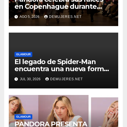
en Copenhague durante
Copenhagen Fashion Week a
AGO 5, 2026
DEMUJERES.NET
través de alianzas creativas
GLAMOUR
El legado de Spider-Man
encuentra una nueva forma
de brillar con Pandora
JUL 30, 2026
DEMUJERES.NET
GLAMOUR
PANDORA PRESENTA