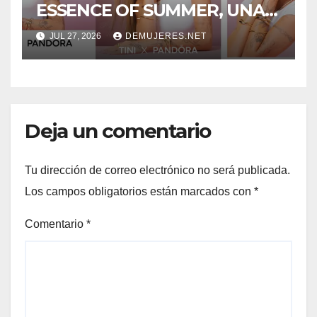
ESSENCE OF SUMMER, UNA
CELEBRACIÓN DE LA
JUL 27, 2026
DEMUJERES.NET
TRANSFORMACIÓN Y LA
BELLEZA NATURAL
PROTAGONIZADA POR TINI
Deja un comentario
Tu dirección de correo electrónico no será publicada.
Los campos obligatorios están marcados con
*
Comentario
*