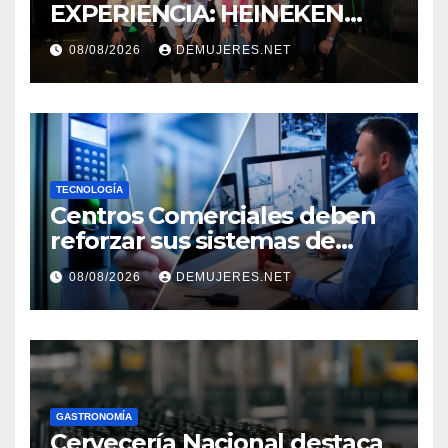
EXPERIENCIA: HEINEKEN
PANAMÁ Y CINÉPOLIS
08/08/2026
DEMUJERES.NET
TRANSFORMAN LA FORMA
DE VIVIR EL CINE
TECNOLOGÍA
Centros Comerciales deben
reforzar sus sistemas de
seguridad ante el
08/08/2026
DEMUJERES.NET
incremento de visitantes por
el Décimo Tercer Mes
GASTRONOMÍA
Cervecería Nacional destaca