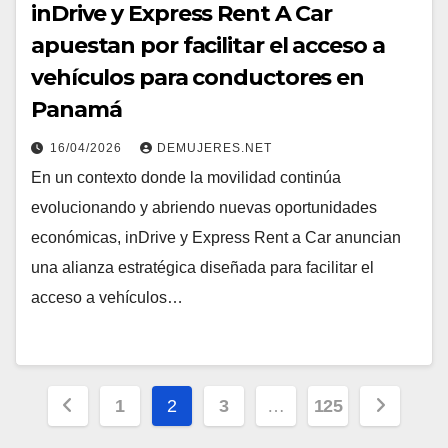
inDrive y Express Rent A Car
apuestan por facilitar el acceso a
vehículos para conductores en
Panamá
16/04/2026
DEMUJERES.NET
En un contexto donde la movilidad continúa
evolucionando y abriendo nuevas oportunidades
económicas, inDrive y Express Rent a Car anuncian
una alianza estratégica diseñada para facilitar el
acceso a vehículos…
Navegación
1
2
3
…
125
de