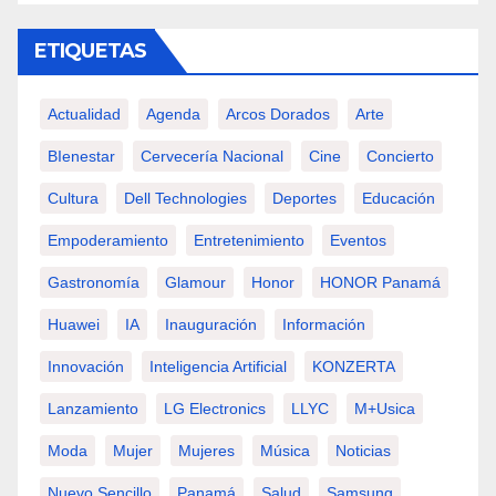
ETIQUETAS
Actualidad
Agenda
Arcos Dorados
Arte
BIenestar
Cervecería Nacional
Cine
Concierto
Cultura
Dell Technologies
Deportes
Educación
Empoderamiento
Entretenimiento
Eventos
Gastronomía
Glamour
Honor
HONOR Panamá
Huawei
IA
Inauguración
Información
Innovación
Inteligencia Artificial
KONZERTA
Lanzamiento
LG Electronics
LLYC
M+usica
Moda
Mujer
Mujeres
Música
Noticias
Nuevo Sencillo
Panamá
Salud
Samsung