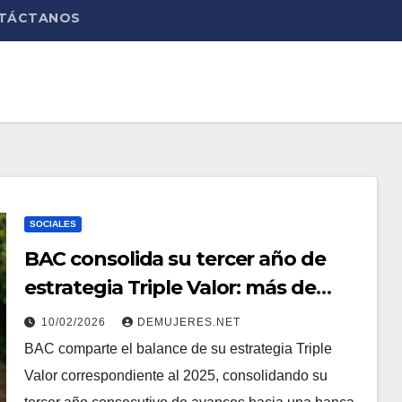
TÁCTANOS
SOCIALES
BAC consolida su tercer año de
estrategia Triple Valor: más de
$320,000 invertidos y 10,600
10/02/2026
DEMUJERES.NET
personas beneficiadas en su
BAC comparte el balance de su estrategia Triple
camino hacia una banca
Valor correspondiente al 2025, consolidando su