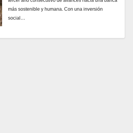
tercer año consecutivo de avances hacia una banca
más sostenible y humana. Con una inversión
social…