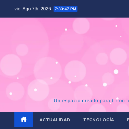
Saltar
vie. Ago 7th, 2026
7:33:48 PM
al
contenido
Un espacio creado para ti con t
ACTUALIDAD
TECNOLOGÍA